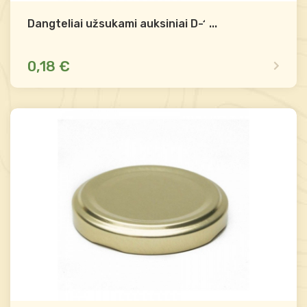
Dangteliai užsukami auksiniai D-100
...
0,18 €
Yra sandėlyje
Palyginti
-
+
Į krepšelį