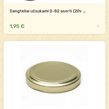
Dangteliai užsukami D-82 asorti (20vnt)
...
1,95 €
Yra sandėlyje
Palyginti
-
+
Į krepšelį