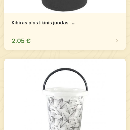
Kibiras plastikinis juodas 12L
...
2,05 €
Mažas likutis
Palyginti
-
+
Į krepšelį