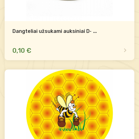
Dangteliai užsukami auksiniai D-82
...
0,10 €
Yra sandėlyje
Palyginti
-
+
Į krepšelį