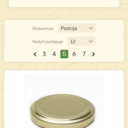
Rūšiavimas
Rodyti puslapyje
3
4
5
6
7