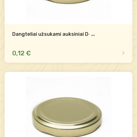
Dangteliai užsukami auksiniai D-70
...
0,12 €
Yra sandėlyje
Palyginti
-
+
Į krepšelį