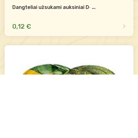
Dangteliai užsukami auksiniai D-77
...
0,12 €
Yra sandėlyje
Palyginti
-
+
Į krepšelį