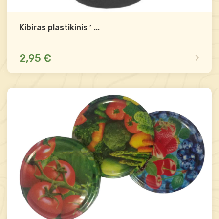
Kibiras plastikinis 16L
...
2,95 €
Mažas likutis
Palyginti
-
+
Į krepšelį