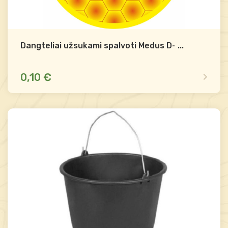
Dangteliai užsukami spalvoti Medus D-82
...
0,10 €
Yra sandėlyje
Palyginti
-
+
Į krepšelį