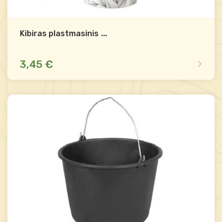
Kibiras plastmasinis 5L
...
3,45 €
Mažas likutis
Palyginti
-
+
Į krepšelį