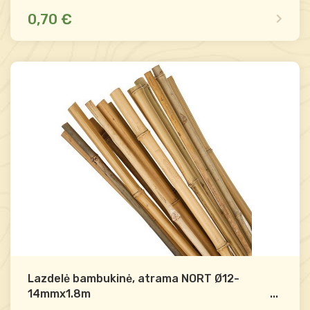
0,70 €
Yra sandėlyje
Palyginti
-
+
Į krepšelį
Lazdelė bambukinė, atrama NORT Ø12-
14mmx1.8m
...