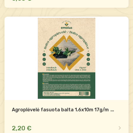
Yra sandėlyje
Palyginti
-
+
Į krepšelį
Agroplėvelė fasuota balta 1.6x10m 17g/m2 E
...
2,20 €