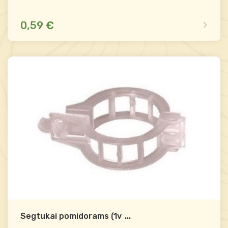
0,59 €
Palyginti
-
+
Į krepšelį
Segtukai pomidorams (1vnt)
...