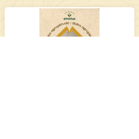
Yra sandėlyje
Palyginti
-
+
Į krepšelį
Agroplėvelė fasuota balta 1.6x10m 30g/m2 E
...
3,90 €
Yra sandėlyje
Palyginti