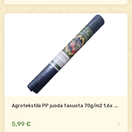
Yra sandėlyje
Palyginti
-
+
Į krepšelį
Agrotekstilė PP juoda fasuota 70g/m2 1.6x5m
...
5,99 €