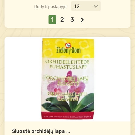
Rodyti puslapyje
1
2
3
Šluostė orchidėjų lapams
...