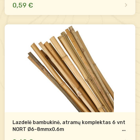
0,59 €
Yra sandėlyje
Palyginti
-
+
Į krepšelį
Lazdelė bambukinė, atramų komplektas 6 vnt
NORT Ø6-8mmx0.6m
...