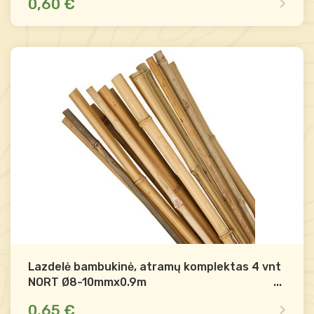
0,60 €
Dėl likučio teirautis
Palyginti
-
+
Į krepšelį
Lazdelė bambukinė, atramų komplektas 4 vnt
NORT Ø8-10mmx0.9m
...
0,65 €