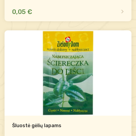
0,05 €
Yra sandėlyje
Palyginti
-
+
Į krepšelį
Šluostė gėlių lapams