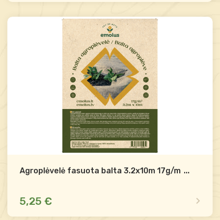
Yra sandėlyje
Palyginti
-
+
Į krepšelį
Agroplėvelė fasuota balta 3.2x10m 17g/m2 E
...
5,25 €