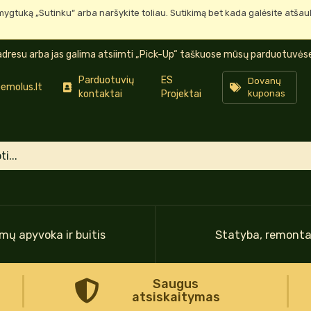
mygtuką „Sutinku“ arba naršykite toliau. Sutikimą bet kada galėsite atša
dresu arba jas galima atsiimti „Pick-Up“ taškuose mūsų parduotuvėse 
Parduotuvių
ES
Dovanų
emolus.lt
kontaktai
Projektai
kuponas
mų apyvoka ir buitis
Statyba, remont
Saugus
atsiskaitymas