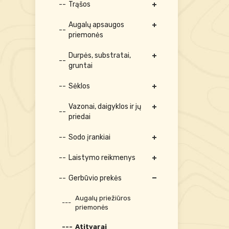
Trąšos
Augalų apsaugos
priemonės
Durpės, substratai,
gruntai
Sėklos
Vazonai, daigyklos ir jų
priedai
Sodo įrankiai
Laistymo reikmenys
Gerbūvio prekės
Augalų priežiūros
priemonės
Atitvarai