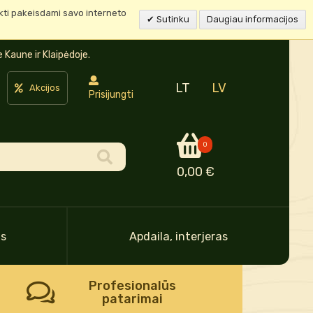
ukti pakeisdami savo interneto
Sutinku
Daugiau informacijos
Kaune ir Klaipėdoje.
LT
LV
Akcijos
Prisijungti
0
0,00 €
as
Apdaila, interjeras
Profesionalūs
patarimai