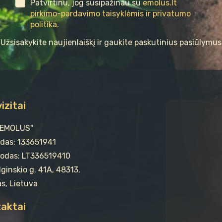
Patvirtinu, jog susipažinau su
emolus.lt
pirkimo-pardavimo taisyklėmis ir privatumo
politika.
Užsisakykite naujienlaiškį ir gaukite paskutinius pasiūlymus
izitai
"EMOLUS"
odas: 133651941
odas: LT336519410
ginskio g. 41A, 48313,
s, Lietuva
aktai