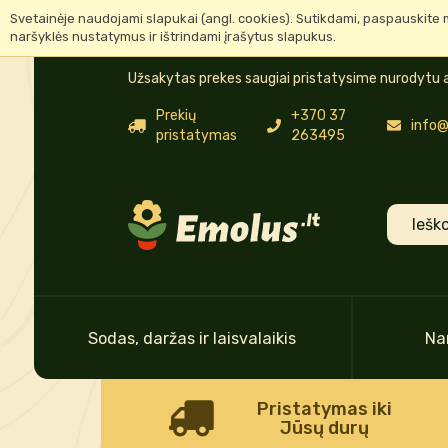
Svetainėje naudojami slapukai (angl. cookies). Sutikdami, paspauskite 
naršyklės nustatymus ir ištrindami įrašytus slapukus.
Užsakytas prekes saugiai pristatysime nurodytu a
Prekių
+370 37
info@
pristatymas
263495
Sodas, daržas ir laisvalaikis
Na
Pristatymas iki
Jūsų durų