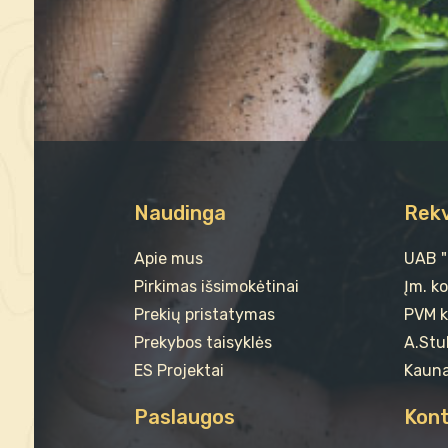
Naudinga
Rekv
Apie mus
UAB 
Pirkimas išsimokėtinai
Įm. k
Prekių pristatymas
PVM k
Prekybos taisyklės
A.Stul
ES Projektai
Kauna
Paslaugos
Kont