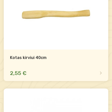
Kotas kirviui 40cm
2,55 €
Mažas likutis
Palyginti
-
+
Į krepšelį