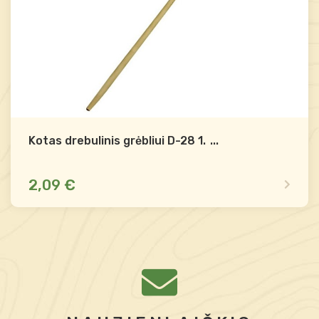
Kotas drebulinis grėbliui D-28 1.5m
...
2,09 €
Yra sandėlyje
Palyginti
-
+
Į krepšelį