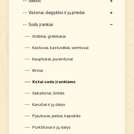
Sėklos
Vazonai, daigyklos ir jų priedai
Sodo įrankiai
Grėbliai, grėbliukai
Kastuvai, kastuvėliai, semtuvai
Kauptukai, purentuvai
Kirviai
Kotai sodo įrankiams
Sekatoriai, žirklės
Karučiai ir jų dalys
Pjautuvai, peiliai, kapoklės
Purkštuvai ir jų dalys