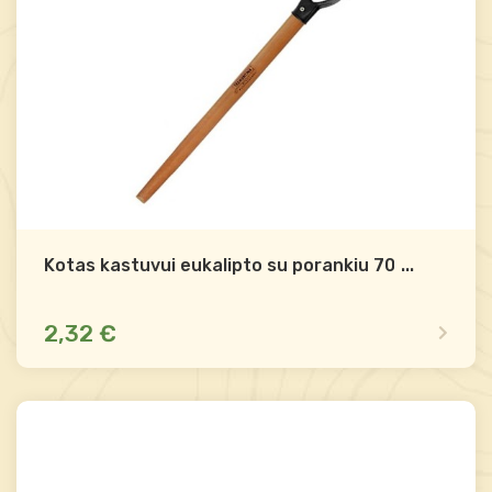
Kotas kastuvui eukalipto su porankiu 70cm
...
2,32 €
Yra sandėlyje
Palyginti
-
+
Į krepšelį