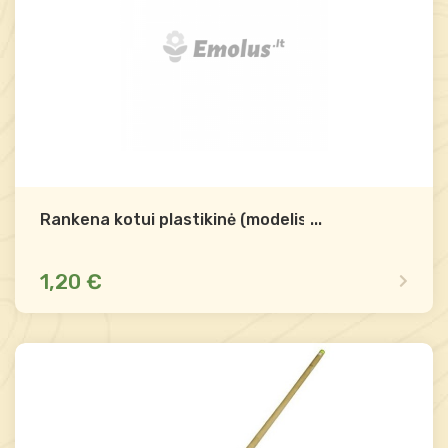
Rankena kotui plastikinė (modelis B)
...
1,20 €
Yra sandėlyje
Palyginti
-
+
Į krepšelį