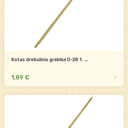
Kotas drebulinis grėbliui D-28 1.4m
...
1,89 €
Dėl likučio teirautis
Palyginti
-
+
Į krepšelį