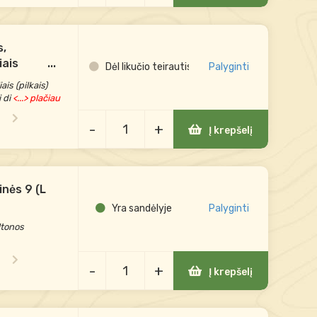
s,
iais
...
Dėl likučio teirautis
Palyginti
is (pilkais)
 di
<...> plačiau
-
+
Į krepšelį
inės 9 (L
Yra sandėlyje
Palyginti
ltonos
-
+
Į krepšelį