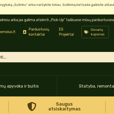
mygtuką „Sutinku“ arba naršykite toliau. Sutikimą bet kada galėsite atša
dresu arba jas galima atsiimti „Pick-Up“ taškuose mūsų parduotuvėse 
Parduotuvių
ES
Dovanų
emolus.lt
kontaktai
Projektai
kuponas
mų apyvoka ir buitis
Statyba, remont
Saugus
atsiskaitymas