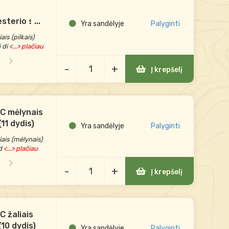
sterio su
...
Yra sandėlyje
Palyginti
(10-11
is (pilkais)
 di
<...> plačiau
-
+
Į krepšelį
C mėlynais
11 dydis)
Yra sandėlyje
Palyginti
ais (mėlynais)
d
<...> plačiau
-
+
Į krepšelį
C žaliais
(10 dydis)
Yra sandėlyje
Palyginti