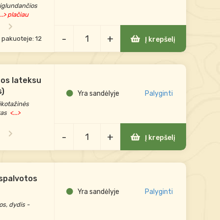
priglundančios
..> plačiau
-
+
e pakuoteje: 12
Į krepšelį
tos lateksu
s)
Yra sandėlyje
Palyginti
ikotažinės
tas
<...>
-
+
Į krepšelį
 spalvotos
Yra sandėlyje
Palyginti
s, dydis -