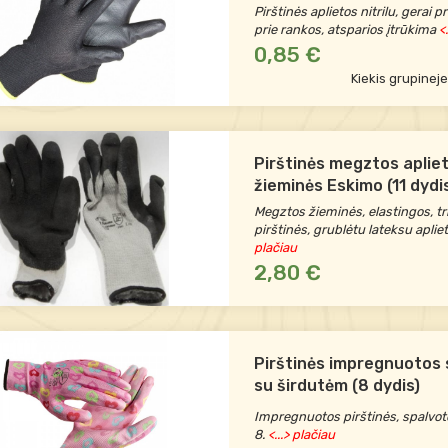
dydis)
Pirštinės aplietos nitrilu, gerai 
prie rankos, atsparios įtrūkima
<.
0,85 €
Kiekis grupinej
Pirštinės megztos aplie
žieminės Eskimo (11 dydi
Megztos žieminės, elastingos, tr
pirštinės, grublėtu lateksu aplie
plačiau
2,80 €
Pirštinės impregnuotos
su širdutėm (8 dydis)
Impregnuotos pirštinės, spalvoto
8.
<...> plačiau