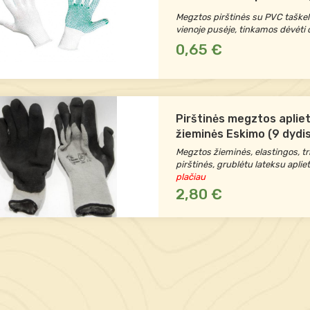
Megztos pirštinės su PVC taškelia
vienoje pusėje, tinkamos dėvėti 
0,65 €
Pirštinės megztos aplie
žieminės Eskimo (9 dydis
Megztos žieminės, elastingos, tr
pirštinės, grublėtu lateksu aplie
plačiau
2,80 €