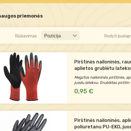
saugos priemonės
Rūšiavimas
Rodyti puslap
Pirštinės nailoninės, ra
aplietos grublėtu lateks
dydis)
Megztos nailoninės pirštinės, ap
juodu lateksu. Grublėtas pirštin
<
0,95 €
Pirštinės nailoninės, apl
poliuretanu PU-EKO, juo