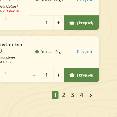
is (žaliais)
di
<...> plačiau
-
+
Į krepšelį
tos lateksu
)
Yra sandėlyje
Palyginti
ikotažinės
tas
<...>
-
+
Į krepšelį
1
2
3
4