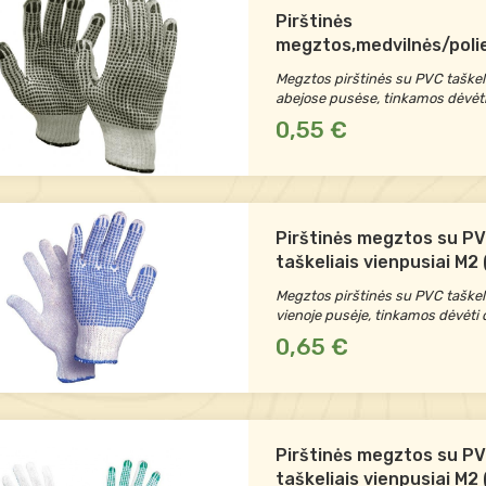
Pirštinės
megztos,medvilnės/polie
PVC taškeliais dvipusiai 
Megztos pirštinės su PVC taškelia
dydis)
abejose pusėse, tinkamos dėvėti
0,55 €
Pirštinės megztos su PV
taškeliais vienpusiai M2 (
Megztos pirštinės su PVC taškeli
vienoje pusėje, tinkamos dėvėti 
0,65 €
Pirštinės megztos su PV
taškeliais vienpusiai M2 