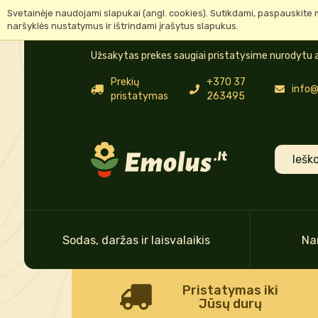
Svetainėje naudojami slapukai (angl. cookies). Sutikdami, paspauskite 
naršyklės nustatymus ir ištrindami įrašytus slapukus.
Užsakytas prekes saugiai pristatysime nurodytu a
Prekių
+370 37
info@
pristatymas
263495
Sodas, daržas ir laisvalaikis
Na
Pristatymas iki
Jūsų durų