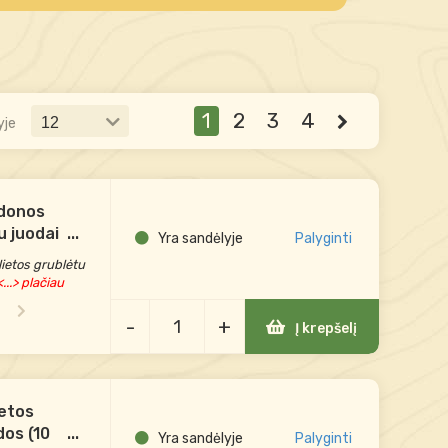
1
2
3
4
yje
udonos
u juodai (9
...
Yra sandėlyje
Palyginti
lietos grublėtu
...> plačiau
-
+
Į krepšelį
ietos
dos (10
...
Yra sandėlyje
Palyginti