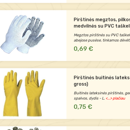
Pirštinės megztos, pilko
medvilnės su PVC taškel
vienpusiai M2-1 11 dydis
Megztos pirštinės su PVC taškelia
abejose pusėse, tinkamos dėvėti
0,69 €
Pirštinės buitinės lateks
gross)
Buitinės lateksinės pirštinės, ge
spalvos, dydis - L.
<...> plačiau
0,75 €