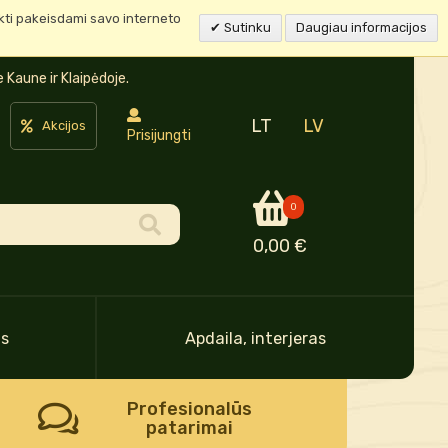
ukti pakeisdami savo interneto
Sutinku
Daugiau informacijos
Kaune ir Klaipėdoje.
LT
LV
Akcijos
Prisijungti
0
0,00 €
as
Apdaila, interjeras
Profesionalūs
patarimai