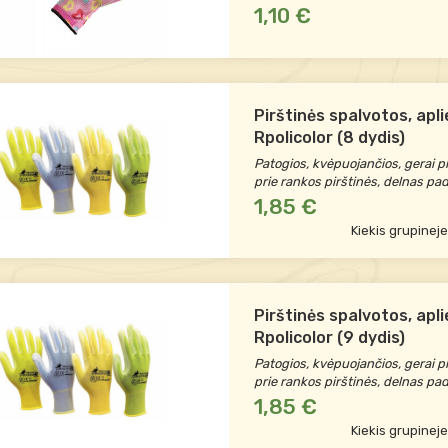
1,10 €
Pirštinės spalvotos, apl
Rpolicolor (8 dydis)
Patogios, kvėpuojančios, gerai pr
prie rankos pirštinės, delnas pa
1,85 €
Kiekis grupinej
Pirštinės spalvotos, apl
Rpolicolor (9 dydis)
Patogios, kvėpuojančios, gerai pr
prie rankos pirštinės, delnas pa
1,85 €
Kiekis grupinej