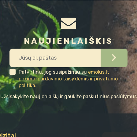
NAUJIENLAIŠKIS
Patvirtinu, jog susipažinau su
emolus.lt
pirkimo-pardavimo taisyklėmis ir privatumo
politika.
Užsisakykite naujienlaiškį ir gaukite paskutinius pasiūlymus
izitai