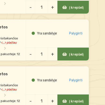
-
+
Į krepšelį
ietos
Yra sandėlyje
Palyginti
isitaikančios
d
<...> plačiau
-
+
e pakuoteje: 12
Į krepšelį
ietos
Yra sandėlyje
Palyginti
isitaikančios
d
<...> plačiau
-
+
e pakuoteje: 12
Į krepšelį