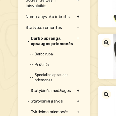
Sodas, daržas ir
laisvalaikis
Namų apyvoka ir buitis
Statyba, remontas
Darbo apranga,
apsaugos priemonės
Darbo rūbai
Pirštinės
Specialios apsaugos
priemonės
Statybinės medžiagos
Statybiniai įrankiai
Tvirtinimo priemonės