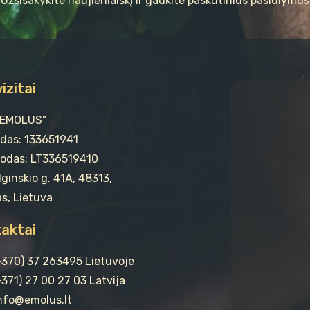
Užsisakykite naujienlaiškį ir gaukite paskutinius pasiūlymus
izitai
"EMOLUS"
odas: 133651941
odas: LT336519410
ginskio g. 41A, 48313,
s, Lietuva
aktai
(+370) 37 263495 Lietuvoje
+371) 27 00 27 03 Latvija
info@emolus.lt