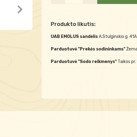
Produkto likutis:
UAB EMOLUS sandėlis
A.Stulginskio g. 41
Parduotuvė "Prekės sodininkams"
Žemai
Parduotuvė "Sodo reikmenys"
Taikos pr.