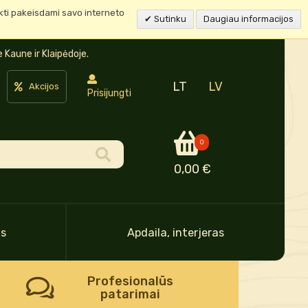
ukti pakeisdami savo interneto
Sutinku
Daugiau informacijos
Kaune ir Klaipėdoje.
LT
LV
Akcijos
Prisijungti
0
0,00 €
as
Apdaila, interjeras
Profesionalūs
patarimai