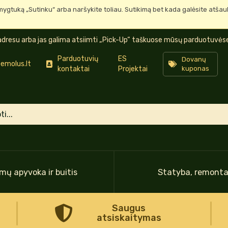
mygtuką „Sutinku“ arba naršykite toliau. Sutikimą bet kada galėsite atša
dresu arba jas galima atsiimti „Pick-Up“ taškuose mūsų parduotuvėse 
Parduotuvių
ES
Dovanų
emolus.lt
kontaktai
Projektai
kuponas
mų apyvoka ir buitis
Statyba, remont
Saugus
atsiskaitymas