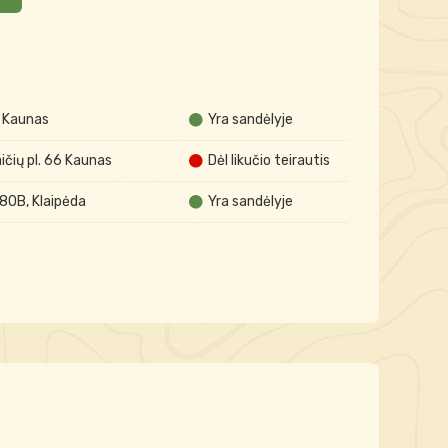
A Kaunas
Yra sandėlyje
čių pl. 66 Kaunas
Dėl likučio teirautis
 80B, Klaipėda
Yra sandėlyje