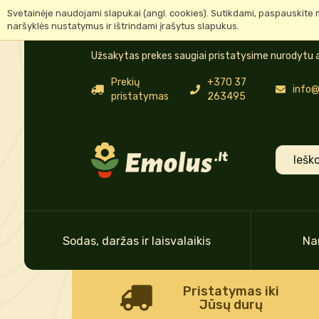
Svetainėje naudojami slapukai (angl. cookies). Sutikdami, paspauskite 
naršyklės nustatymus ir ištrindami įrašytus slapukus.
Užsakytas prekes saugiai pristatysime nurodytu a
Prekių
+370 37
info@
pristatymas
263495
Sodas, daržas ir laisvalaikis
Na
Pristatymas iki
Jūsų durų