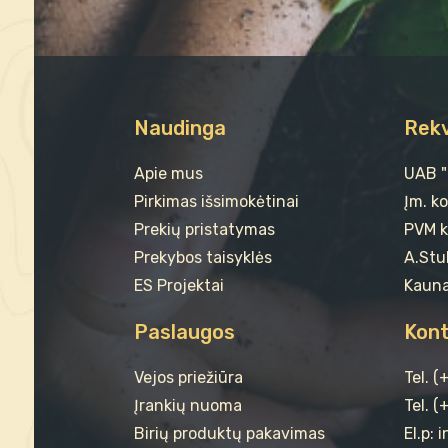
Naudinga
Rekv
Apie mus
UAB 
Pirkimas išsimokėtinai
Įm. k
Prekių pristatymas
PVM k
Prekybos taisyklės
A.Stul
ES Projektai
Kauna
Paslaugos
Kont
Vejos priežiūra
Tel. 
Įrankių nuoma
Tel. (
Birių produktų pakavimas
El.p: 