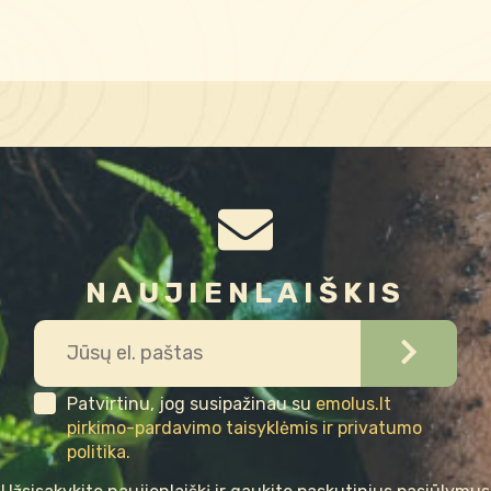
NAUJIENLAIŠKIS
Patvirtinu, jog susipažinau su
emolus.lt
pirkimo-pardavimo taisyklėmis ir privatumo
politika.