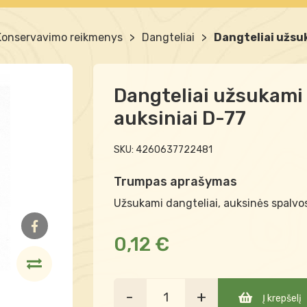
Konservavimo reikmenys
>
Dangteliai
>
Dangteliai užsu
Dangteliai užsukami
auksiniai D-77
SKU:
4260637722481
Trumpas aprašymas
Užsukami dangteliai, auksinės spalv
0,12 €
-
+
Į krepšelį