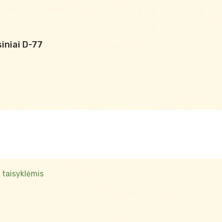
iniai D-77
 taisyklėmis