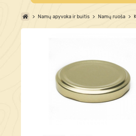
>
Namų apyvoka ir buitis
>
Namų ruoša
>