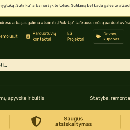
mygtuką „Sutinku“ arba naršykite toliau. Sutikimą bet kada galėsite atša
dresu arba jas galima atsiimti „Pick-Up“ taškuose mūsų parduotuvėse 
Parduotuvių
ES
Dovanų
emolus.lt
kontaktai
Projektai
kuponas
mų apyvoka ir buitis
Statyba, remont
Saugus
atsiskaitymas