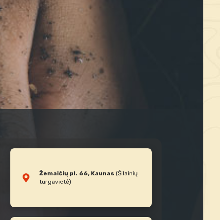
Žemaičių pl. 66, Kaunas
(Šilainių
turgavietė)