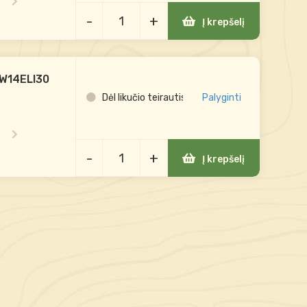
-
+
Į krepšelį
m W14ELI30
Dėl likučio teirautis
Palyginti
-
+
Į krepšelį