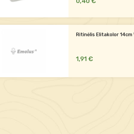
0,40 €
Ritinėlis Elitakolor 14c
1,91 €