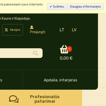
ukti pakeisdami savo interneto
Sutinku
Daugiau informacijos
Kaune ir Klaipėdoje.
LT
LV
Akcijos
Prisijungti
0
0,00 €
as
Apdaila, interjeras
Profesionalūs
patarimai