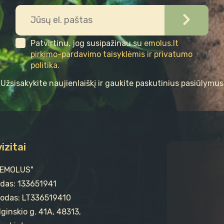
Patvirtinu, jog susipažinau su
emolus.lt
pirkimo-pardavimo taisyklėmis ir privatumo
politika.
Užsisakykite naujienlaiškį ir gaukite paskutinius pasiūlymus
izitai
"EMOLUS"
odas: 133651941
odas: LT336519410
ginskio g. 41A, 48313,