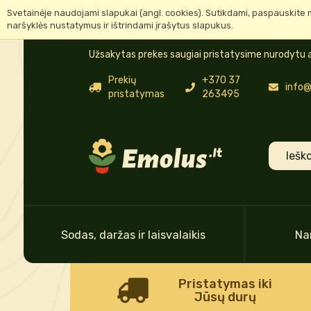
Svetainėje naudojami slapukai (angl. cookies). Sutikdami, paspauskite 
naršyklės nustatymus ir ištrindami įrašytus slapukus.
Užsakytas prekes saugiai pristatysime nurodytu a
Prekių
+370 37
info@
pristatymas
263495
Sodas, daržas ir laisvalaikis
Na
Pristatymas iki
Jūsų durų