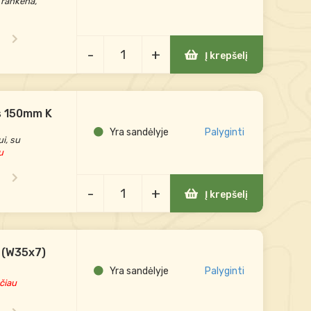
 rankena,
-
+
Į krepšelį
s 150mm K
Yra sandėlyje
Palyginti
i, su
u
-
+
Į krepšelį
m (W35x7)
Yra sandėlyje
Palyginti
ačiau