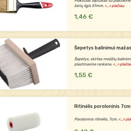
Plokščias teptukas su plastikine
šerių ilgis 51mm.
<...> plačiau
1,46 €
Šepetys balinimui maža
Šepetys, skirtas medžių balinimu
plastmasine rankena.
<...> plačia
1,55 €
Ritinėlis poroloninis 7c
Poroloninis ritinėlis, 7cm.
<...> pl