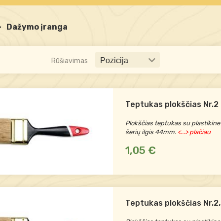
>
Dažymo įranga
Rūšiavimas
Teptukas plokščias Nr.2
Plokščias teptukas su plastikine
šerių ilgis 44mm.
<...> plačiau
1,05 €
Teptukas plokščias Nr.2