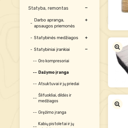
Statyba, remontas
Darbo apranga,
apsaugos priemonės
Statybinės medžiagos
Statybiniai įrankiai
Oro kompresoriai
Dažymo įranga
Atsuktuvai ir jų priedai
Šlifuokliai, dildės ir
medžiagos
Gręžimo įranga
Kabių pistoletai ir jų