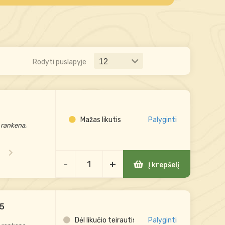
Rodyti puslapyje
Mažas likutis
Palyginti
 rankena,
-
+
Į krepšelį
.5
Dėl likučio teirautis
Palyginti