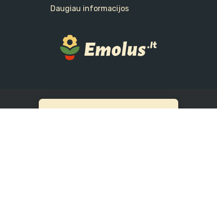
Daugiau informacijos
Žemaičių pl. 66, Kaunas
(Šilainių
turgavietė)
A.Stulginskio g. 41A, Kaunas
Centrinis sandėlis