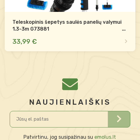
Teleskopinis šepetys saulės panelių valymui
1.3-3m G73881
...
33,99 €
Yra sandėlyje
Mažas likutis
Palyginti
-
+
Į krepšelį
NAUJIENLAIŠKIS
Patvirtinu, jog susipažinau su
emolus.lt