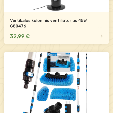
Vertikalus koloninis ventiliatorius 45W
G80476
...
32,99 €
Mažas likutis
Palyginti
-
+
Į krepšelį