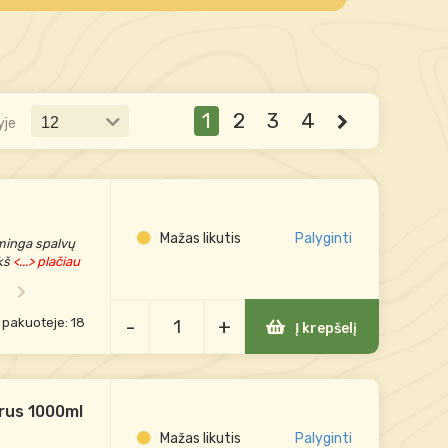
1
2
3
4
yje
Mažas likutis
Palyginti
sminga spalvų
kš
<...> plačiau
-
+
 pakuoteje: 18
Į krepšelį
iprus 1000ml
Mažas likutis
Palyginti