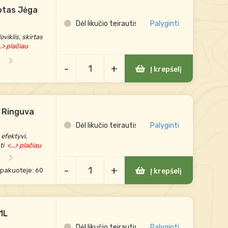
uotas Jėga
Dėl likučio teirautis
Palyginti
viklis, skirtas
..> plačiau
-
+
Į krepšelį
i Ringuva
Dėl likučio teirautis
Palyginti
 efektyvi,
ti
<...> plačiau
-
+
 pakuoteje: 60
Į krepšelį
 1L
Dėl likučio teirautis
Palyginti