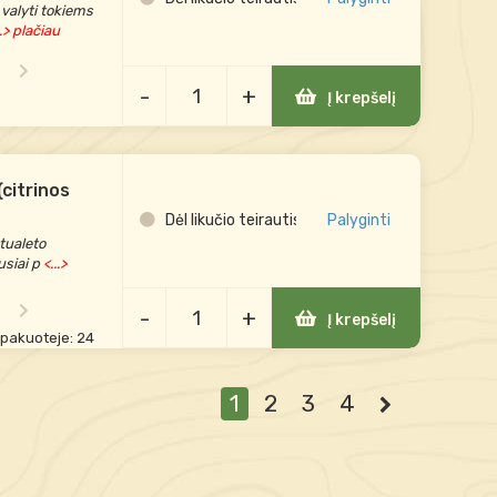
 valyti tokiems
..> plačiau
-
+
Į krepšelį
(citrinos
Dėl likučio teirautis
Palyginti
tualeto
usiai p
<...>
-
+
Į krepšelį
 pakuoteje: 24
1
2
3
4