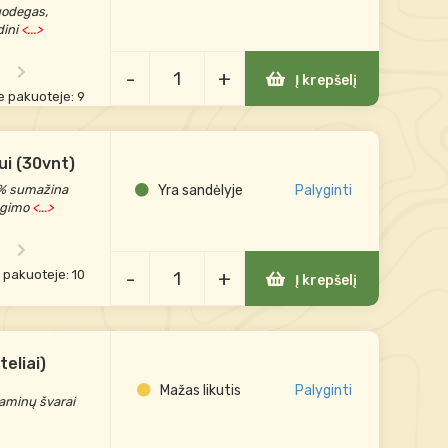
nuodegas,
dini
<...>
-
+
Į krepšelį
e pakuoteje: 9
ui (30vnt)
20% sumažina
Yra sandėlyje
Palyginti
egimo
<...>
-
+
e pakuoteje: 10
Į krepšelį
teliai)
Mažas likutis
Palyginti
aminų švarai