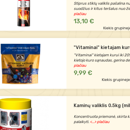
Stiprus stiklų valiklis pašalina 
suodžius ir kitus teršalus nuo ži
plačiau
13,10 €
Kiekis grupinej
"Vitaminai" kietajam kur
"Vitaminai" kietajam kurui iki 
kietojo kuro sąnaudas, gerina d
plačiau
9,99 €
Kiekis grupinej
Kaminų valiklis 0.5kg (mil
Koncentruota priemonė, skirta k
palaikyti.
<...> plačiau