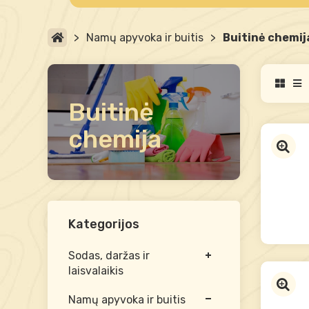
>
Namų apyvoka ir buitis
>
Buitinė chemij
Buitinė
chemija
Kategorijos
Sodas, daržas ir
laisvalaikis
Namų apyvoka ir buitis