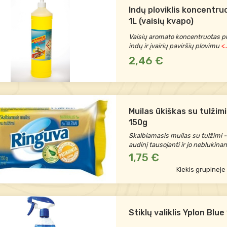
Indų ploviklis koncentr
1L (vaisių kvapo)
Vaisių aromato koncentruotas plo
indų ir įvairių paviršių plovimu
<.
2,46 €
Muilas ūkiškas su tulžim
150g
Skalbiamasis muilas su tulžimi -
audinį tausojanti ir jo neblukinan
1,75 €
Kiekis grupineje
Stiklų valiklis Yplon Blue