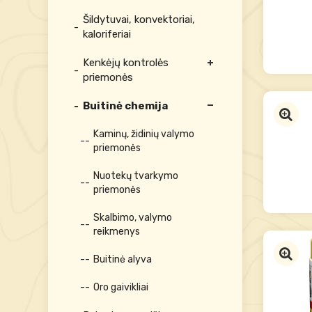
Šildytuvai, konvektoriai,
kaloriferiai
Kenkėjų kontrolės
priemonės
Buitinė chemija
Kaminų, židinių valymo
priemonės
Nuotekų tvarkymo
priemonės
Skalbimo, valymo
reikmenys
Buitinė alyva
Oro gaivikliai