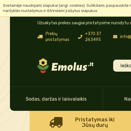
Svetainėje naudojami slapukai (angl. cookies). Sutikdami, paspauskite 
naršyklės nustatymus ir ištrindami įrašytus slapukus.
Užsakytas prekes saugiai pristatysime nurodytu a
Prekių
+370 37
info@
pristatymas
263495
Sodas, daržas ir laisvalaikis
Na
Pristatymas iki
Jūsų durų