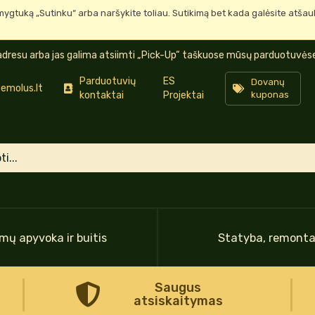
mygtuką „Sutinku“ arba naršykite toliau. Sutikimą bet kada galėsite atša
dresu arba jas galima atsiimti „Pick-Up“ taškuose mūsų parduotuvėse 
Parduotuvių
ES
Dovanų
emolus.lt
kontaktai
Projektai
kuponas
mų apyvoka ir buitis
Statyba, remont
Saugus
atsiskaitymas