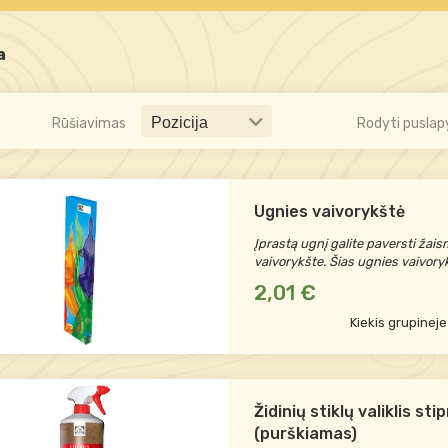
a
Rūšiavimas
Rodyti puslap
Ugnies vaivorykštė
Įprastą ugnį galite paversti žai
vaivorykšte. Šias ugnies vaivory
2,01 €
Kiekis grupineje
Židinių stiklų valiklis st
(purškiamas)