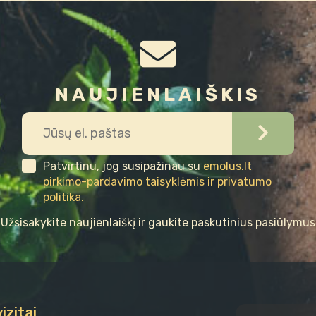
NAUJIENLAIŠKIS
Patvirtinu, jog susipažinau su
emolus.lt
pirkimo-pardavimo taisyklėmis ir privatumo
politika.
Užsisakykite naujienlaiškį ir gaukite paskutinius pasiūlymus
izitai