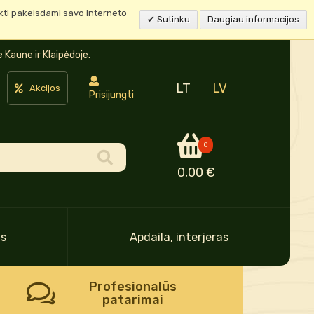
ukti pakeisdami savo interneto
Sutinku
Daugiau informacijos
Kaune ir Klaipėdoje.
LT
LV
Akcijos
Prisijungti
0
0,00 €
as
Apdaila, interjeras
Profesionalūs
patarimai