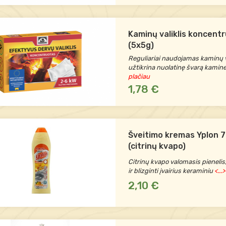
Kaminų valiklis koncent
(5x5g)
Reguliariai naudojamas kaminų v
užtikrina nuolatinę švarą kamine
plačiau
1,78 €
Šveitimo kremas Yplon 
(citrinų kvapo)
Citrinų kvapo valomasis pienelis,
ir blizginti įvairius keraminiu
<...
2,10 €