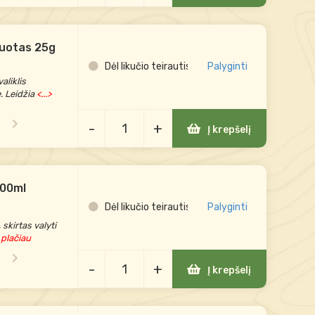
ruotas 25g
Dėl likučio teirautis
Palyginti
aliklis
. Leidžia
<...>
-
+
Į krepšelį
700ml
Dėl likučio teirautis
Palyginti
 skirtas valyti
> plačiau
-
+
Į krepšelį