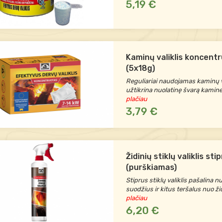
5,19 €
Kaminų valiklis koncent
(5x18g)
Reguliariai naudojamas kaminų v
užtikrina nuolatinę švarą kamine 
plačiau
3,79 €
Židinių stiklų valiklis st
(purškiamas)
Stiprus stiklų valiklis pašalina 
suodžius ir kitus teršalus nuo ži
plačiau
6,20 €