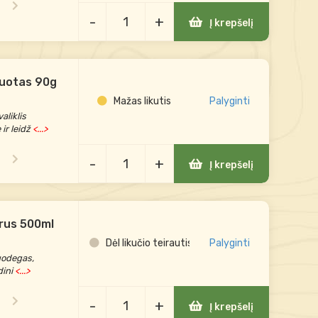
-
+
Į krepšelį
ruotas 90g
Mažas likutis
Palyginti
aliklis
ir leidž
<...>
-
+
Į krepšelį
iprus 500ml
Dėl likučio teirautis
Palyginti
nuodegas,
dini
<...>
-
+
Į krepšelį