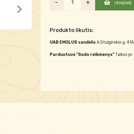
-
+
Į krepšelį
Produkto likutis:
UAB EMOLUS sandėlis
A.Stulginskio g. 41
Parduotuvė "Sodo reikmenys"
Taikos pr.