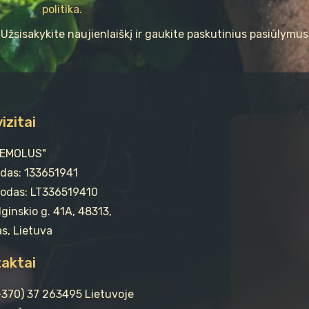
politika.
Užsisakykite naujienlaiškį ir gaukite paskutinius pasiūlymus
izitai
"EMOLUS"
odas: 133651941
odas: LT336519410
ginskio g. 41A, 48313,
s, Lietuva
aktai
(+370) 37 263495 Lietuvoje