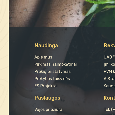
Naudinga
Rekv
Apie mus
UAB 
Pirkimas išsimokėtinai
Įm. k
Prekių pristatymas
PVM k
Prekybos taisyklės
A.Stul
ES Projektai
Kauna
Paslaugos
Kont
Vejos priežiūra
Tel. 