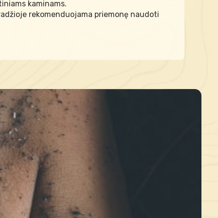
lytiniams kaminams.
mi. Pradžioje rekomenduojama priemonę naudoti