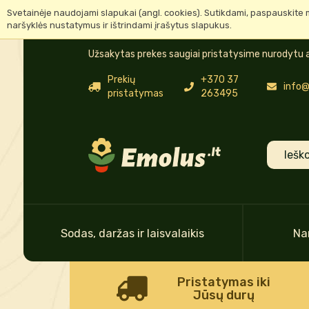
Svetainėje naudojami slapukai (angl. cookies). Sutikdami, paspauskite 
naršyklės nustatymus ir ištrindami įrašytus slapukus.
Užsakytas prekes saugiai pristatysime nurodytu a
Prekių
+370 37
info@
pristatymas
263495
Sodas, daržas ir laisvalaikis
Na
Pristatymas iki
Jūsų durų