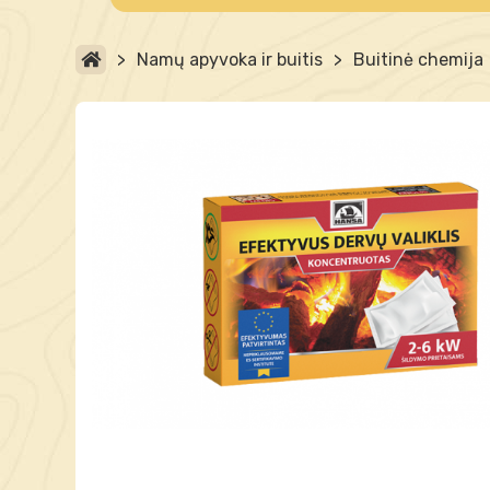
>
Namų apyvoka ir buitis
>
Buitinė chemija