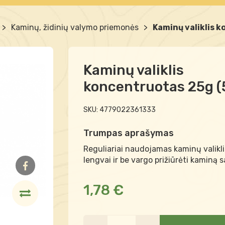
>
Kaminų, židinių valymo priemonės
>
Kaminų valiklis 
Kaminų valiklis
koncentruotas 25g (
SKU:
4779022361333
Trumpas aprašymas
Reguliariai naudojamas kaminų valikli
lengvai ir be vargo prižiūrėti kaminą 
1,78 €