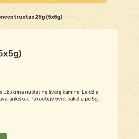
koncentruotas 25g (5x5g)
5x5g)
s užtikrina nuolatinę švarą kamine. Leidžia
savarankiškai. Pakuotėje 5vnt pakelių po 5g.