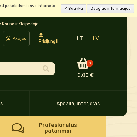
ukti pakeisdami savo interneto
Sutinku
Daugiau informacijos
Kaune ir Klaipėdoje.
LT
LV
Akcijos
Prisijungti
0
0,00 €
as
Apdaila, interjeras
Profesionalūs
patarimai