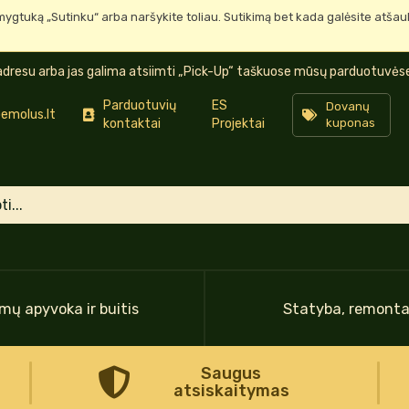
mygtuką „Sutinku“ arba naršykite toliau. Sutikimą bet kada galėsite atša
dresu arba jas galima atsiimti „Pick-Up“ taškuose mūsų parduotuvėse 
Parduotuvių
ES
Dovanų
emolus.lt
kontaktai
Projektai
kuponas
mų apyvoka ir buitis
Statyba, remont
Saugus
atsiskaitymas