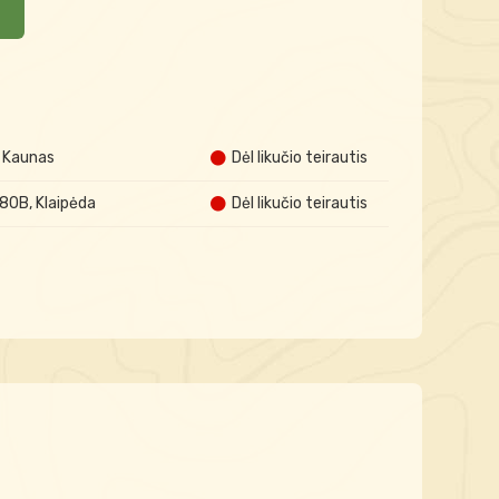
A Kaunas
Dėl likučio teirautis
 80B, Klaipėda
Dėl likučio teirautis