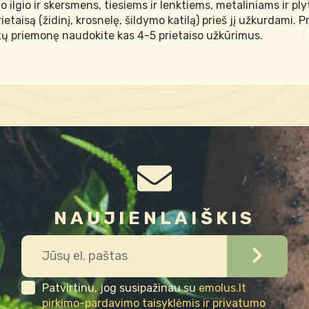
o ilgio ir skersmens, tiesiems ir lenktiems, metaliniams ir p
prietaisą (židinį, krosnelę, šildymo katilą) prieš jį užkurda
rtų priemonę naudokite kas 4-5 prietaiso užkūrimus.
NAUJIENLAIŠKIS
Patvirtinu, jog susipažinau su
emolus.lt
pirkimo-pardavimo taisyklėmis ir privatumo