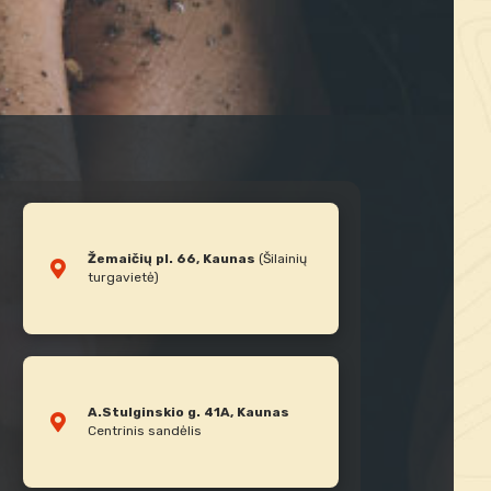
Žemaičių pl. 66, Kaunas
(Šilainių
turgavietė)
A.Stulginskio g. 41A, Kaunas
Centrinis sandėlis