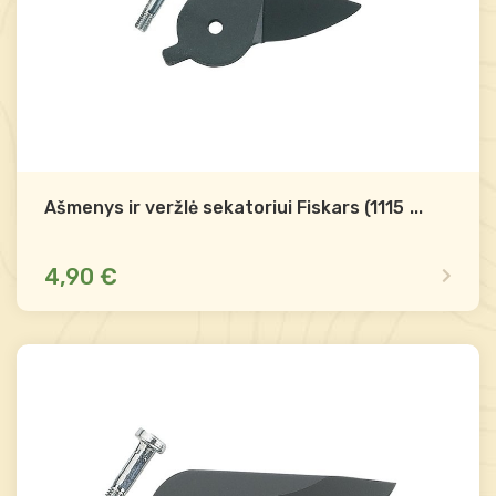
Ašmenys ir veržlė sekatoriui Fiskars (111510)
...
4,90 €
Mažas likutis
Palyginti
-
+
Į krepšelį