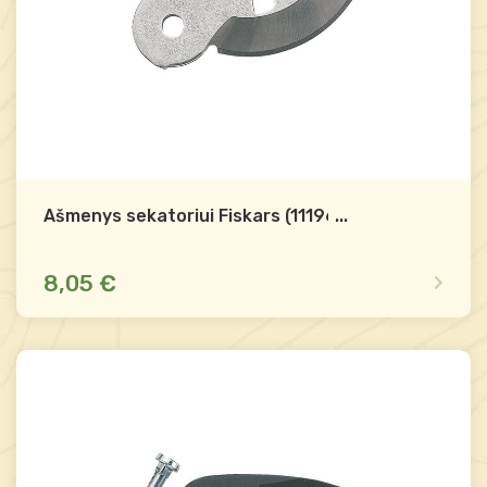
Ašmenys sekatoriui Fiskars (111960)
...
8,05 €
Mažas likutis
Palyginti
-
+
Į krepšelį