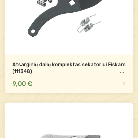
Atsarginių dalių komplektas sekatoriui Fiskars
(111348)
...
9,00 €
Mažas likutis
Palyginti
-
+
Į krepšelį