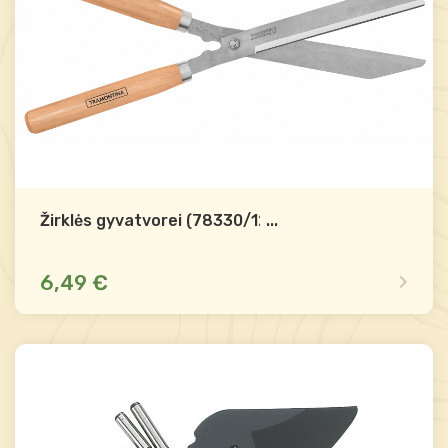
Žirklės gyvatvorei (78330/125)
...
6,49 €
Mažas likutis
Palyginti
-
+
Į krepšelį