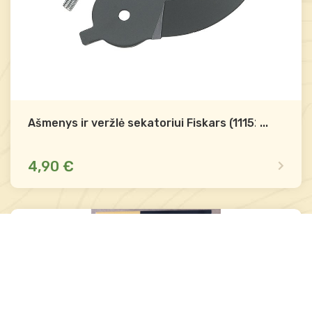
Ašmenys ir veržlė sekatoriui Fiskars (111520)
...
4,90 €
Mažas likutis
Palyginti
-
+
Į krepšelį