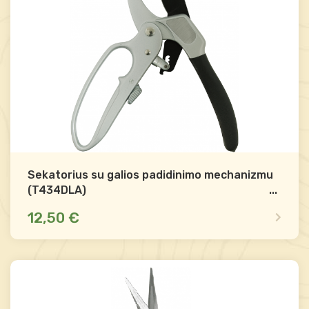
Sekatorius su galios padidinimo mechanizmu
(T434DLA)
...
12,50 €
Yra sandėlyje
Palyginti
-
+
Į krepšelį