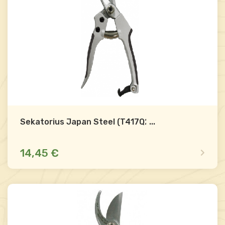
Sekatorius Japan Steel (T417Q2G)
...
14,45 €
Mažas likutis
Palyginti
-
+
Į krepšelį