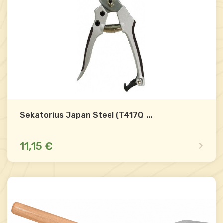
Sekatorius Japan Steel (T417Q1G)
...
11,15 €
Dėl likučio teirautis
Palyginti
-
+
Į krepšelį