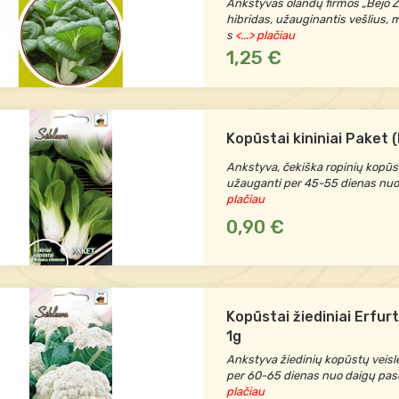
Ankstyvas olandų firmos „Bejo 
hibridas, užauginantis vešlius, 
s
<...> plačiau
1,25 €
Kopūstai kininiai Paket (
Ankstyva, čekiška ropinių kopūst
užauganti per 45-55 dienas nuo
plačiau
0,90 €
Kopūstai žiediniai Erfurt
1g
Ankstyva žiedinių kopūstų veisl
per 60-65 dienas nuo daigų pa
plačiau