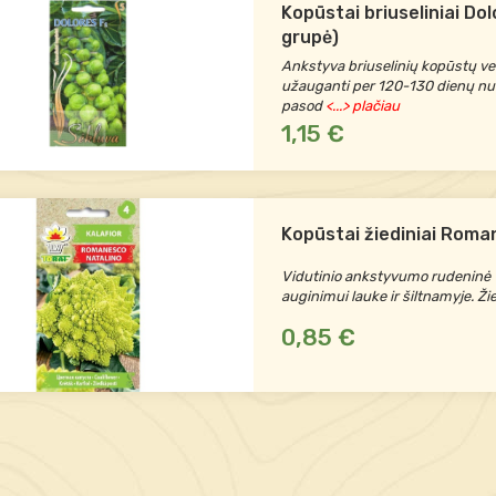
Kopūstai briuseliniai Dol
grupė)
Ankstyva briuselinių kopūstų vei
užauganti per 120-130 dienų nu
pasod
<...> plačiau
1,15 €
Kopūstai žiediniai Roma
Vidutinio ankstyvumo rudeninė ve
auginimui lauke ir šiltnamyje. Ži
0,85 €