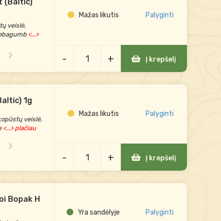
 (Baltic)
Mažas likutis
Palyginti
ų veislė,
tiebagumb
<...>
-
+
Į krepšelį
altic) 1g
Mažas likutis
Palyginti
kopūstų veislė,
e
<...> plačiau
-
+
Į krepšelį
hoi Bopak H
Yra sandėlyje
Palyginti