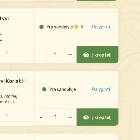
tyvi
Yra sandėlyje
Mažas likutis
Palyginti
as
i.
-
+
Į krepšelį
vi Korist H
Yra sandėlyje
Palyginti
s, ropinių
am v
<...>
-
+
Į krepšelį