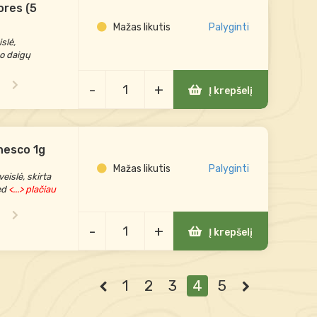
ores (5
Mažas likutis
Palyginti
slė,
o daigų
-
+
Į krepšelį
nesco 1g
Mažas likutis
Palyginti
islė, skirta
ed
<...> plačiau
-
+
Į krepšelį
1
2
3
4
5