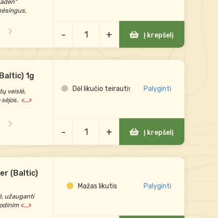
Zaden“
mėsingus,
-
+
Į krepšelį
Baltic) 1g
Dėl likučio teirautis
Palyginti
ų veislė,
 sėjos.
<...>
-
+
Į krepšelį
er (Baltic)
Mažas likutis
Palyginti
ė, užauganti
sodinim
<...>