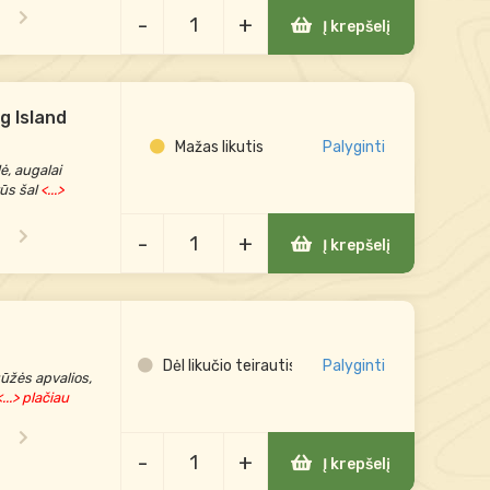
-
+
Į krepšelį
g Island
Mažas likutis
Palyginti
ė, augalai
ūs šal
<...>
-
+
Į krepšelį
Dėl likučio teirautis
Palyginti
ūžės apvalios,
...> plačiau
-
+
Į krepšelį