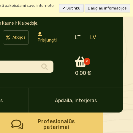
ukti pakeisdami savo interneto
Sutinku
Daugiau informacijos
Kaune ir Klaipėdoje.
LT
LV
Akcijos
Prisijungti
0
0,00 €
as
Apdaila, interjeras
Profesionalūs
patarimai