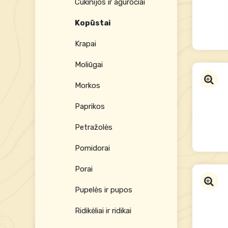
Cukinijos ir aguročiai
Kopūstai
Krapai
Moliūgai
Morkos
Paprikos
Petražolės
Pomidorai
Porai
Pupelės ir pupos
Ridikėliai ir ridikai