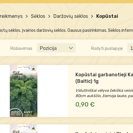
 reikmenys
>
Sėklos
>
Daržovių sėklos
>
Kopūstai
ūstų sėklos. Įvairios daržovių sėklos. Gausus pasirinkimas. Sėklos inter
Rūšiavimas
Rodyti puslapyje
Kopūstai garbanotieji K
(Baltic) 1g
Vidutiniškai vėlyva čekiška veisl
80cm aukščio, žiemoja lauke, pa
0,90 €