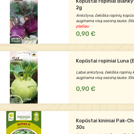
Kopūstai ropiniai Blankyt
2g
Ankstyva, čekiška ropinių kopūst
auginama visą sezoną lauke. S
plačiau
0,90 €
Kopūstai ropiniai Luna (B
Labai ankstyva, čekiška ropinių 
auginama visą sezoną lauke. Sti
0,90 €
Kopūstai kininiai Pak-C
30s