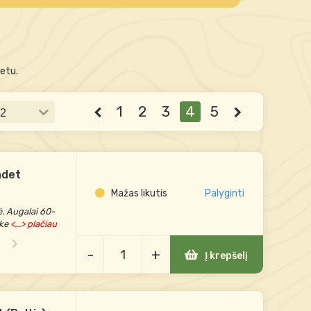
netu.
1
2
3
4
5
adet
Mažas likutis
Palyginti
ė. Augalai 60-
ke
<...> plačiau
-
+
Į krepšelį