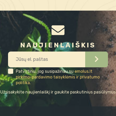
NAUJIENLAIŠKIS
Patvirtinu, jog susipažinau su
emolus.lt
pirkimo-pardavimo taisyklėmis ir privatumo
politika.
Užsisakykite naujienlaiškį ir gaukite paskutinius pasiūlymus