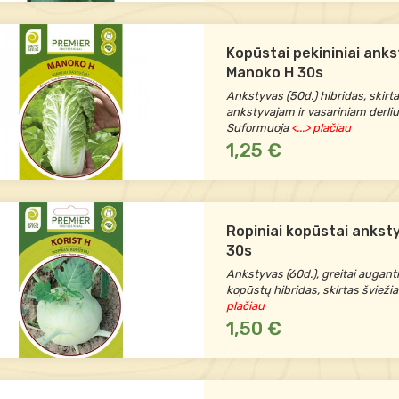
Kopūstai pekininiai anks
Manoko H 30s
Ankstyvas (50d.) hibridas, skirt
ankstyvajam ir vasariniam derliu
Suformuoja
<...> plačiau
1,25 €
Ropiniai kopūstai anksty
30s
Ankstyvas (60d.), greitai auganti
kopūstų hibridas, skirtas švieži
plačiau
1,50 €