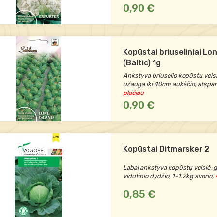
0,90 €
Kopūstai briuseliniai Lon
(Baltic) 1g
Ankstyva briuselio kopūstų veisl
užauga iki 40cm aukščio, atspar
plačiau
0,90 €
Kopūstai Ditmarsker 2
Labai ankstyva kopūstų veislė, g
vidutinio dydžio, 1-1.2kg svorio,
<
0,85 €