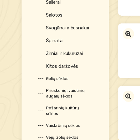
Salierai
Salotos
Svogūnai ir česnakai
Špinatai
Žirniai ir kukurūzai
Kitos daržovės
Gėlių sėklos
Prieskonių, vaistinių
augalų sėklos
Pašarinių kultūrų
sėklos
Vaiskrūmių sėklos
Vejų, žolių sėklos