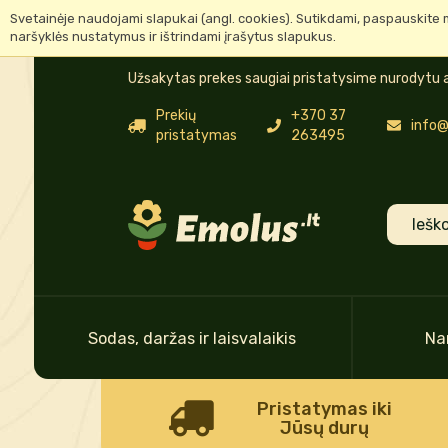
Svetainėje naudojami slapukai (angl. cookies). Sutikdami, paspauskite 
naršyklės nustatymus ir ištrindami įrašytus slapukus.
Užsakytas prekes saugiai pristatysime nurodytu a
Prekių
+370 37
info@
pristatymas
263495
Sodas, daržas ir laisvalaikis
Na
Pristatymas iki
Jūsų durų