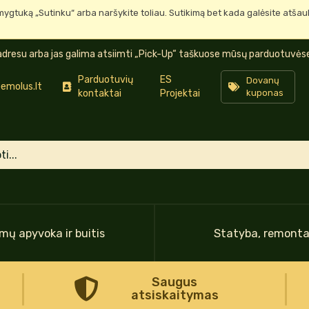
mygtuką „Sutinku“ arba naršykite toliau. Sutikimą bet kada galėsite atša
dresu arba jas galima atsiimti „Pick-Up“ taškuose mūsų parduotuvėse 
Parduotuvių
ES
Dovanų
emolus.lt
kontaktai
Projektai
kuponas
mų apyvoka ir buitis
Statyba, remont
Saugus
atsiskaitymas