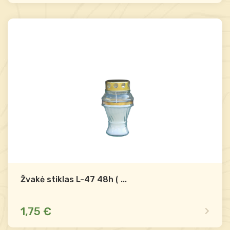
Yra sandėlyje
Palyginti
-
+
Į krepšelį
Žvakė stiklas L-47 48h (12)
...
1,75 €