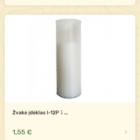
Yra sandėlyje
Palyginti
-
+
Į krepšelį
Žvakė įdėklas I-12P 75h
...
1,55 €