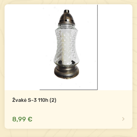
-
+
Į krepšelį
Žvakė S-3 110h (2)
8,99 €
Mažas likutis
Palyginti