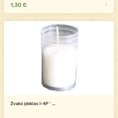
1,30 €
Yra sandėlyje
Palyginti
-
+
Į krepšelį
Žvakė įdėklas I-4P 18h
...