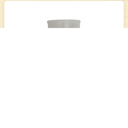
-
+
Į krepšelį
Žvakė įdėklas I-6P 36h
...
1,00 €
Yra sandėlyje
Palyginti