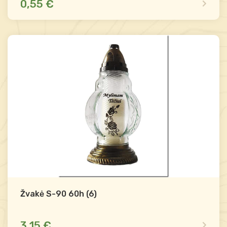
0,55 €
Yra sandėlyje
Palyginti
-
+
Į krepšelį
Žvakė S-90 60h (6)
3,15 €