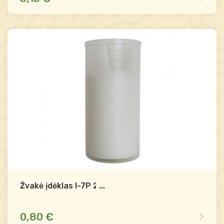
Yra sandėlyje
Palyginti
-
+
Į krepšelį
Žvakė įdėklas I-7P 25h
...
0,80 €