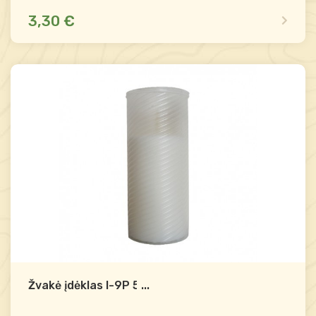
3,30 €
Yra sandėlyje
Palyginti
-
+
Į krepšelį
Žvakė įdėklas I-9P 55h
...