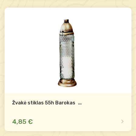
Dėl likučio teirautis
Palyginti
-
+
Į krepšelį
Žvakė stiklas 55h Barokas (9)
...
4,85 €
Dėl likučio teirautis
Palyginti