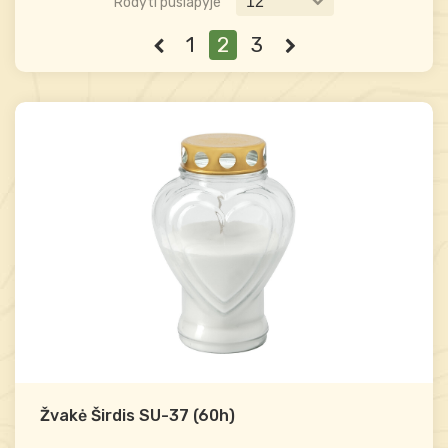
Rodyti puslapyje
1
2
3
Žvakė Širdis SU-37 (60h)