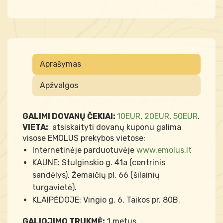
Aprašymas
Apžvalgos
GALIMI DOVANŲ ČEKIAI:
10EUR
,
20EUR
,
50EUR
.
VIETA:
atsiskaityti dovanų kuponu galima
visose EMOLUS prekybos vietose:
Internetinėje parduotuvėje
www.emolus.lt
KAUNE: Stulginskio g. 41a (centrinis
sandėlys), Žemaičių pl. 66 (šilainių
turgavietė).
KLAIPĖDOJE: Vingio g. 6, Taikos pr. 80B.
GALIOJIMO TRUKMĖ:
1 metus