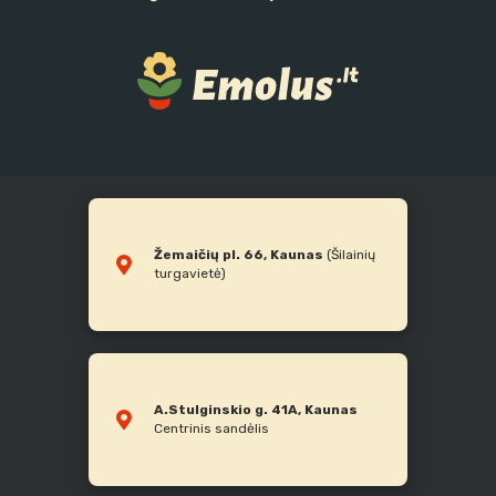
Žemaičių pl. 66, Kaunas
(Šilainių
turgavietė)
A.Stulginskio g. 41A, Kaunas
Centrinis sandėlis