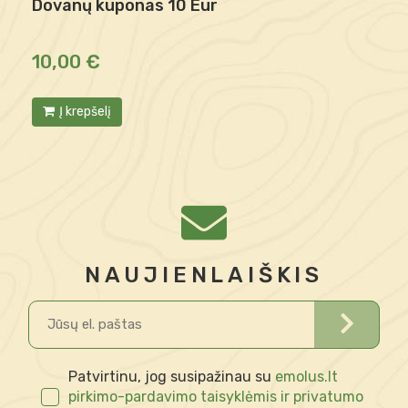
Dovanų kuponas 10 Eur
D
10,00 €
2
Į krepšelį
NAUJIENLAIŠKIS
Patvirtinu, jog susipažinau su
emolus.lt
pirkimo-pardavimo taisyklėmis ir privatumo