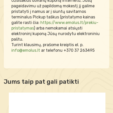
Užsisakius dovanų kuponą internetu, Jūsų
pageidavimu už papildomą mokestį jį galime
pristatyti į namus ar į siuntų savitarnos
terminalus Pickup taškus (pristatymo kainas
galite rasti čia:
https://www.emolus.lt/prekiu-
pristatymas
) arba nemokamai atsiųsti
elektroninį kuponą Jūsų nurodytu elektroniniu
paštu.
Turint klausimų, prašome kreiptis el. p.
info@emolus.lt
ar telefonu +370 37 263495
Jums taip pat gali patikti