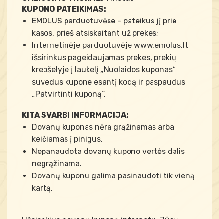
KUPONO PATEIKIMAS:
EMOLUS parduotuvėse - pateikus jį prie
kasos, prieš atsiskaitant už prekes;
Internetinėje parduotuvėje www.emolus.lt
išsirinkus pageidaujamas prekes, prekių
krepšelyje į laukelį „Nuolaidos kuponas“
suvedus kupone esantį kodą ir paspaudus
„Patvirtinti kuponą“.
KITA SVARBI INFORMACIJA:
Dovanų kuponas nėra grąžinamas arba
keičiamas į pinigus.
Nepanaudota dovanų kupono vertės dalis
negrąžinama.
Dovanų kuponu galima pasinaudoti tik vieną
kartą.