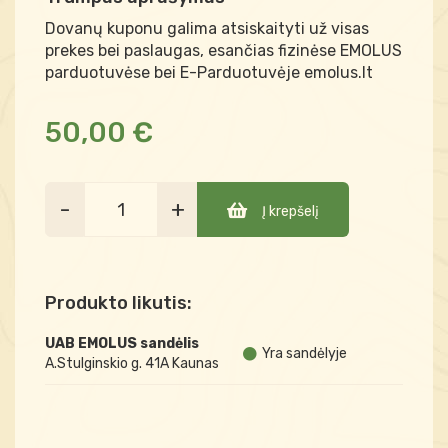
Dovanų kuponu galima atsiskaityti už visas
prekes bei paslaugas, esančias fizinėse EMOLUS
parduotuvėse bei E-Parduotuvėje emolus.lt
50,00 €
-
+
Į krepšelį
Produkto likutis:
UAB EMOLUS sandėlis
Yra sandėlyje
A.Stulginskio g. 41A Kaunas