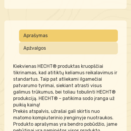
Aprašymas
Apžvalgos
Kiekvienas HECHT® produktas kruopščiai
tikrinamas, kad atitiktų keliamus reikalavimus ir
standartus. Taip pat atliekami ilgamečiai
patvarumo tyrimai, siekiant atrasti visus
galimus trūkumus, bei toliau tobulinti HECHT®
produkciją. HECHT® – patikima sodo įranga už
puikią kainą!
Prekės atspalvis, užrašai gali skirtis nuo
matomo kompiuterinio įrenginyje nuotraukos.
Produkto aprašymas yra bendro pobūdžio, jame
nebūtinai yra paminėtos visos produkto