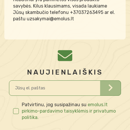
savybės. Kilus klausimams, visada laukiame
Jūsų skambučio telefonu +37037263495 ar el.
paštu uzsakymai@emolus.lt
NAUJIENLAIŠKIS
Patvirtinu, jog susipažinau su
emolus.lt
pirkimo-pardavimo taisyklėmis ir privatumo
politika.