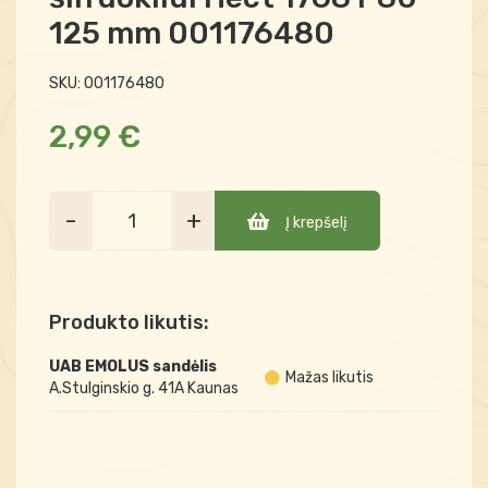
125 mm 001176480
SKU:
001176480
2,99 €
-
+
Į krepšelį
Produkto likutis:
UAB EMOLUS sandėlis
Mažas likutis
A.Stulginskio g. 41A Kaunas