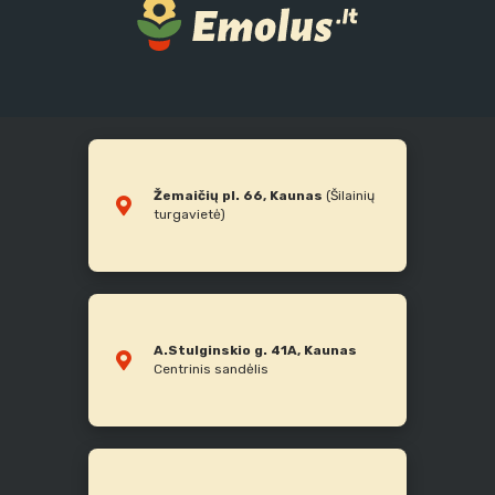
Žemaičių pl. 66, Kaunas
(Šilainių
turgavietė)
A.Stulginskio g. 41A, Kaunas
Centrinis sandėlis