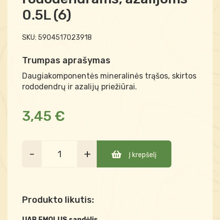
0.5L (6)
SKU:
5904517023918
Trumpas aprašymas
Daugiakomponentės mineralinės trąšos, skirtos
rododendrų ir azalijų priežiūrai.
3,45 €
-
+
Į krepšelį
Produkto likutis:
UAB EMOLUS sandėlis