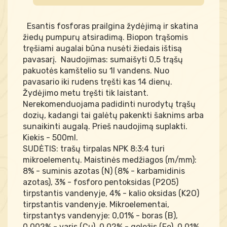
Esantis fosforas prailgina žydėjimą ir skatina
žiedų pumpurų atsiradimą. Biopon trąšomis
tręšiami augalai būna nusėti žiedais ištisą
pavasarį. Naudojimas: sumaišyti 0,5 trąšų
pakuotės kamštelio su 1l vandens. Nuo
pavasario iki rudens tręšti kas 14 dienų.
Žydėjimo metu tręšti tik laistant.
Nerekomenduojama padidinti nurodytų trąšų
dozių, kadangi tai galėtų pakenkti šaknims arba
sunaikinti augalą. Prieš naudojimą suplakti.
Kiekis - 500ml.
SUDĖTIS: trašų tirpalas NPK 8:3:4 turi
mikroelementų. Maistinės medžiagos (m/mm):
8% - suminis azotas (N) (8% - karbamidinis
azotas), 3% - fosforo pentoksidas (P2O5)
tirpstantis vandenyje, 4% - kalio oksidas (K2O)
tirpstantis vandenyje. Mikroelementai,
tirpstantys vandenyje: 0,01% - boras (B),
0,002% - varis (Cu), 0,02% - geležis (Fe), 0,01%