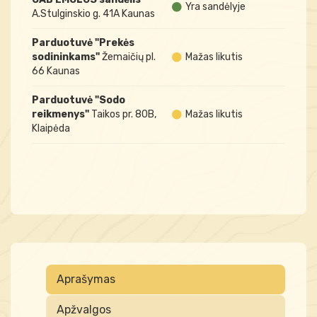
Yra sandėlyje
A.Stulginskio g. 41A Kaunas
Parduotuvė "Prekės
sodininkams"
Žemaičių pl.
Mažas likutis
66 Kaunas
Parduotuvė "Sodo
reikmenys"
Taikos pr. 80B,
Mažas likutis
Klaipėda
Aprašymas
Apžvalgos