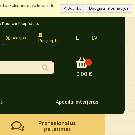
ukti pakeisdami savo interneto
Sutinku
Daugiau informacijos
Kaune ir Klaipėdoje.
LT
LV
Akcijos
Prisijungti
0
0,00 €
as
Apdaila, interjeras
Profesionalūs
patarimai