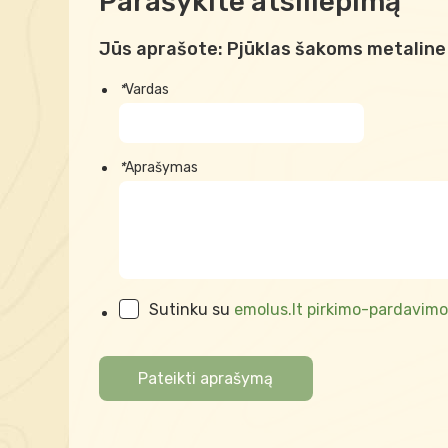
Parašykite atsiliepimą
Jūs aprašote:
Pjūklas šakoms metalin
*
Vardas
*
Aprašymas
Sutinku su
emolus.lt pirkimo-pardavimo
Pateikti aprašymą