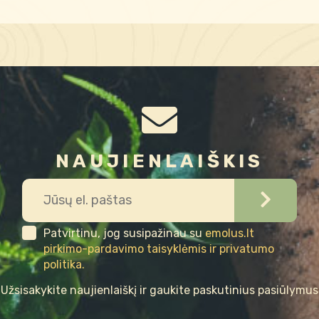
NAUJIENLAIŠKIS
Patvirtinu, jog susipažinau su
emolus.lt
pirkimo-pardavimo taisyklėmis ir privatumo
politika.
Užsisakykite naujienlaiškį ir gaukite paskutinius pasiūlymus