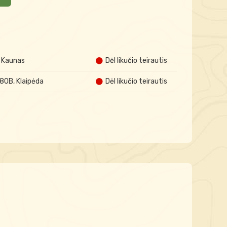
A Kaunas
Dėl likučio teirautis
 80B, Klaipėda
Dėl likučio teirautis