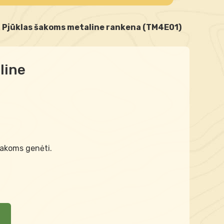
Pjūklas šakoms metaline rankena (TM4E01)
line
šakoms genėti.