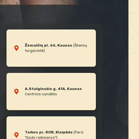
Žemaičių pl. 66, Kaunas
(Šilainių
turgavietė)
A.Stulginskio g. 41A, Kaunas
Centrinis sandėlis
Taikos pr. 80B, Klaipėda
(Pard.
"Sodo reikmenys")