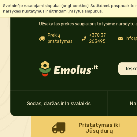
Svetainėje naudojami slapukai (angl. cookies). Sutikdami, paspauskite 
naršyklės nustatymus ir ištrindami įrašytus slapukus.
Užsakytas prekes saugiai pristatysime nurodytu a
Prekių
+370 37
info@
pristatymas
263495
Sodas, daržas ir laisvalaikis
Na
Pristatymas iki
Jūsų durų