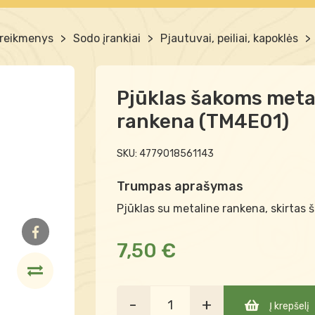
 reikmenys
>
Sodo įrankiai
>
Pjautuvai, peiliai, kapoklės
>
Pjūklas šakoms meta
rankena (TM4E01)
SKU:
4779018561143
Trumpas aprašymas
Pjūklas su metaline rankena, skirtas 
7,50 €
-
+
Į krepšelį