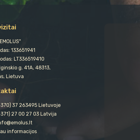
izitai
"EMOLUS"
odas: 133651941
odas: LT336519410
ginskio g. 41A, 48313,
s, Lietuva
aktai
(+370) 37 263495 Lietuvoje
+371) 27 00 27 03 Latvija
info@emolus.lt
au informacijos