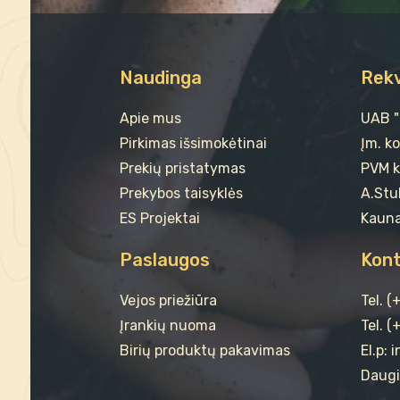
Naudinga
Rekv
Apie mus
UAB 
Pirkimas išsimokėtinai
Įm. k
Prekių pristatymas
PVM k
Prekybos taisyklės
A.Stul
ES Projektai
Kauna
Paslaugos
Kont
Vejos priežiūra
Tel. 
Įrankių nuoma
Tel. (
Birių produktų pakavimas
El.p: 
Daugi