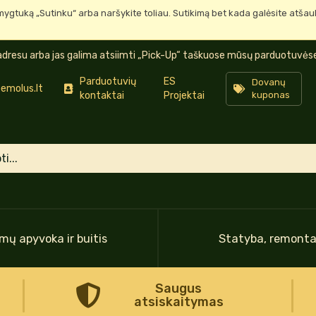
mygtuką „Sutinku“ arba naršykite toliau. Sutikimą bet kada galėsite atša
dresu arba jas galima atsiimti „Pick-Up“ taškuose mūsų parduotuvėse 
Parduotuvių
ES
Dovanų
emolus.lt
kontaktai
Projektai
kuponas
mų apyvoka ir buitis
Statyba, remont
Saugus
atsiskaitymas