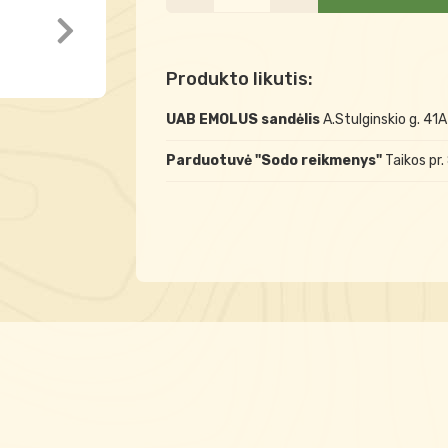
Produkto likutis:
UAB EMOLUS sandėlis
A.Stulginskio g. 41
Parduotuvė "Sodo reikmenys"
Taikos pr.