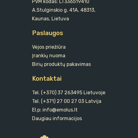
PVM kodas: LT336519410
A.Stulginskio g. 41A, 48313,
Kaunas, Lietuva
Paslaugos
Vejos priežiūra
Įrankių nuoma
Birių produktų pakavimas
Kontaktai
Tel. (+370) 37 263495 Lietuvoje
Tel. (+371) 27 00 27 03 Latvija
El.p: info@emolus.lt
Daugiau informacijos