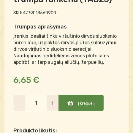
SKU:
4779018560900
Trumpas aprašymas
Įrankis idealiai tinka viršutinio dirvos sluoksnio
purenimui, užplaktos dirvos plutos sulaužymui,
dirvos viršutinio sluoksnio aeracijai.
Naudojamas nedideliems žemės ploteliams
apdirbti ar tarp augalų eilučių, tarpueilių.
6,65 €
-
+
Į krepšelį
Produkto likutis: