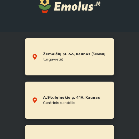
Žemaičių pl. 66, Kaunas
(Šilainių
turgavietė)
A.Stulginskio g. 41A, Kaunas
Centrinis sandėlis