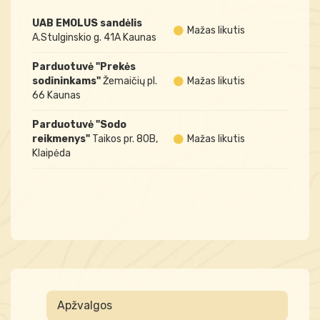
UAB EMOLUS sandėlis
Mažas likutis
A.Stulginskio g. 41A Kaunas
Parduotuvė "Prekės
sodininkams"
Žemaičių pl.
Mažas likutis
66 Kaunas
Parduotuvė "Sodo
reikmenys"
Taikos pr. 80B,
Mažas likutis
Klaipėda
Apžvalgos