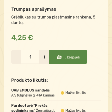
Trumpas aprašymas
Grėbliukas su trumpa plastmasine rankena, 5
dantų.
4,25 €
-
+
Į krepšelį
Produkto likutis:
UAB EMOLUS sandėlis
Mažas likutis
A.Stulginskio g. 41A Kaunas
Parduotuvė "Prekės
sodininkams"
Žemaičių pl.
Mažas likutis