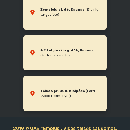
Žemaičių pl. 66, Kaunas
(Šilainių
turgavietė)
A.Stulginskio g. 41A, Kaunas
Centrinis sandėlis
Taikos pr. 80B, Klaipėda
(Pard.
"Sodo reikmenys")
2019 © UAB "Emolus". Visos teisės saugomos.