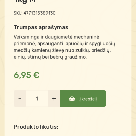
SKU:
4771315389130
Trumpas aprašymas
Veiksminga ir daugiametė mechaninė
priemonė, apsauganti lapuočių ir spygliuočių
medžių kamienų žievę nuo zuikių, briedžių,
elnių, stirnų bei bebrų graužimo.
6,95 €
-
+
Į krepšelį
Produkto likutis: