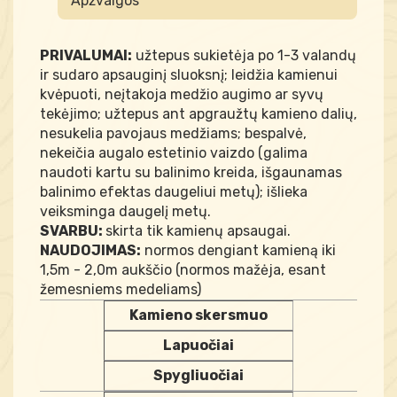
Apžvalgos
PRIVALUMAI:
užtepus sukietėja po 1-3 valandų
ir sudaro apsauginį sluoksnį; leidžia kamienui
kvėpuoti, neįtakoja medžio augimo ar syvų
tekėjimo; užtepus ant apgraužtų kamieno dalių,
nesukelia pavojaus medžiams; bespalvė,
nekeičia augalo estetinio vaizdo (galima
naudoti kartu su balinimo kreida, išgaunamas
balinimo efektas daugeliui metų); išlieka
veiksminga daugelį metų.
SVARBU:
skirta tik kamienų apsaugai.
NAUDOJIMAS:
normos dengiant kamieną iki
1,5m - 2,0m aukščio (normos mažėja, esant
žemesniems medeliams)
Kamieno skersmuo
Lapuočiai
Spygliuočiai