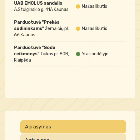
UAB EMOLUS sandėlis
Mažas likutis
A.Stulginskio g. 41A Kaunas
Parduotuvė "Prekės
sodininkams"
Žemaičių pl.
Mažas likutis
66 Kaunas
Parduotuvė "Sodo
reikmenys"
Taikos pr. 80B,
Yra sandėlyje
Klaipėda
Aprašymas