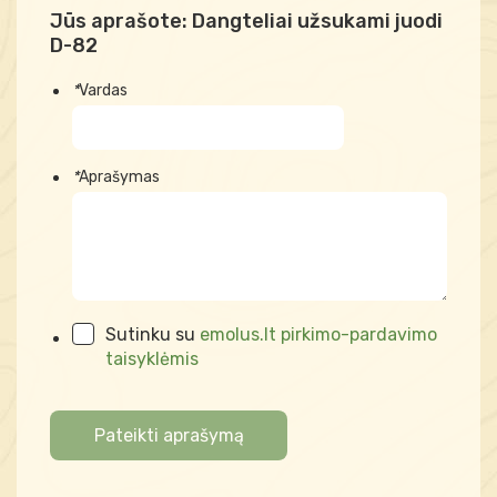
Jūs aprašote:
Dangteliai užsukami juodi
D-82
*
Vardas
*
Aprašymas
Sutinku su
emolus.lt pirkimo-pardavimo
taisyklėmis
Pateikti aprašymą