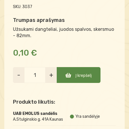
SKU:
3037
Trumpas aprašymas
Užsukami dangteliai, juodos spalvos, skersmuo
- 82mm.
0,10 €
-
+
Į krepšelį
Produkto likutis:
UAB EMOLUS sandėlis
Yra sandėlyje
A.Stulginskio g. 41A Kaunas