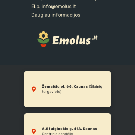
El.p: info@emolus.lt
Daugiau informacijos
Žemaičių pl. 66, Kaunas
(Šilainių
turgavietė)
A.Stulginskio g. 41A, Kaunas
Centrinis sandėlis