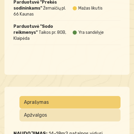
Parduotuvė "Prekės
sodininkams"
Žemaičių pl.
Mažas likutis
66 Kaunas
Parduotuvė "Sodo
reikmenys"
Taikos pr. 80B,
Yra sandėlyje
Klaipėda
Aprašymas
Apžvalgos
NAUDOJIMAS:
14-18m2 patalpos vidurį