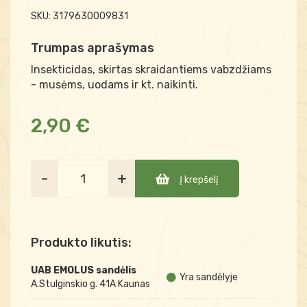
SKU:
3179630009831
Trumpas aprašymas
Insekticidas, skirtas skraidantiems vabzdžiams
- musėms, uodams ir kt. naikinti.
2,90 €
-
+
Į krepšelį
Produkto likutis:
UAB EMOLUS sandėlis
Yra sandėlyje
A.Stulginskio g. 41A Kaunas