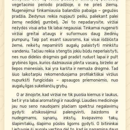
vegetacinio periodo pradžioje, o ne prieš žiemą.
Nugenėjimui tinkamiausia balandžio pabaiga – gegužės
pradžia. Žiedynus reikia nupjauti peiliu, paliekant palei
žemę nedidelį gumbelį. Jei to nepadarysite, viržiai
nežydės visai arba tik labai negausiai. Tinkamai nugenėti
viržiai greitai ataugs ir suformuos daug žiedinių
pumpurų. Taip pat esant sausroms, kai visai išdžiūsta
žemė, reikėtų nepamiršti augalų palaistyti minkštu
vandeniu. Tačiau reikia stengtis jokiu būdu neperlaistyti,
nes nuo didelės drėgmės gali pradėt ruduot lapai ir pult
grybinės ligos, kurios dažniausiai plinta vasarą, birželio ar
liepos mėnesiais, kai yra karšta ir nemaža drėgmė. Tad
šiuo laikotarpiu rekomenduojama profilaktiškai viržius
nupurkšti fungicidais – apsaugos priemonėmis, nuo
augalų ligas sukeliančių grybų.
O ar žinojote, kad viržiai ne tik puošia kiemus ir laukus,
bet ir yra labai aromatingi ir naudingi. Liaudies medicinoje
jau nuo seno naudojami plačiam spektrui negalavimų
gydyti: atsikosėjimui palengvinti, žaizdoms ir
nudegimams, sąnarių, inkstų, kvėpavimo takų,
šlapimtakių, šlapimo pūslės ligoms gydyti. O bitininkai
Lietuvoje šį augalą vertina dėl to, kad jis pagamina daug