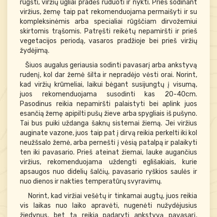
rūgšti, viržių ūgliai pradės ruduoti ir nykti. Prieš sodinant
viržius, žemę taip pat rekomenduojama permaišyti ir su
kompleksinėmis arba specialiai rūgščiam dirvožemiui
skirtomis trąšomis. Patręšti reikėtų nepamiršti ir prieš
vegetacijos periodą, vasaros pradžioje bei prieš viržių
žydėjimą.
Šiuos augalus geriausia sodinti pavasarį arba ankstyvą
rudenį, kol dar žemė šilta ir nepradėjo vėsti orai. Norint,
kad viržių krūmeliai, laikui bėgant susijungtų į visumą,
juos rekomenduojama susodinti kas 20-40cm.
Pasodinus reikia nepamiršti palaistyti bei aplink juos
esančią žemę apipilti pušų žieve arba spygliais iš pušyno.
Tai bus puiki uždanga šaknų sistemai žiemą. Jei viržius
auginate vazone, juos taip pat į dirvą reikia perkelti iki kol
neužšsalo žemė, arba pernešti į vėsią patalpą ir palaikyti
ten iki pavasario. Prieš ateinat žiemai, lauke augančius
viržius, rekomenduojama uždengti eglišakiais, kurie
apsaugos nuo didelių šalčių, pavasario ryškios saulės ir
nuo dienos ir nakties temperatūrų svyravimų.
Norint, kad viržiai vešėtų ir tinkamai augtų, juos reikia
vis laikas nuo laiko apravėti, nugenėti nužydėjusius
žiedynus, bet tą reikia padaryti ankstyvą pavasarį,