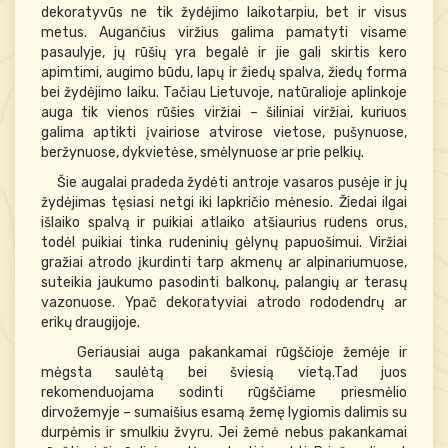
dekoratyvūs ne tik žydėjimo laikotarpiu, bet ir visus
metus. Augančius viržius galima pamatyti visame
pasaulyje, jų rūšių yra begalė ir jie gali skirtis kero
apimtimi, augimo būdu, lapų ir žiedų spalva, žiedų forma
bei žydėjimo laiku. Tačiau Lietuvoje, natūralioje aplinkoje
auga tik vienos rūšies viržiai – šiliniai viržiai, kuriuos
galima aptikti įvairiose atvirose vietose, pušynuose,
beržynuose, dykvietėse, smėlynuose ar prie pelkių.
Šie augalai pradeda žydėti antroje vasaros pusėje ir jų
žydėjimas tęsiasi netgi iki lapkričio mėnesio. Žiedai ilgai
išlaiko spalvą ir puikiai atlaiko atšiaurius rudens orus,
todėl puikiai tinka rudeninių gėlynų papuošimui. Viržiai
gražiai atrodo įkurdinti tarp akmenų ar alpinariumuose,
suteikia jaukumo pasodinti balkonų, palangių ar terasų
vazonuose. Ypač dekoratyviai atrodo rododendrų ar
erikų draugijoje.
Geriausiai auga pakankamai rūgščioje žemėje ir
mėgsta saulėtą bei šviesią vietą.Tad juos
rekomenduojama sodinti rūgščiame priesmėlio
dirvožemyje – sumaišius esamą žemę lygiomis dalimis su
durpėmis ir smulkiu žvyru. Jei žemė nebus pakankamai