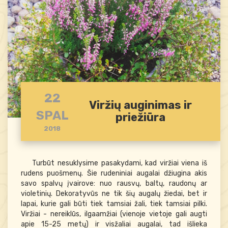
Sėklos
Buitinė alyva
Tvirtinimo priemo
Buitinė chemija
Kultivatoriai ir jų priedai
Gręžimo įranga
Rūdžių rišikliai
Vazonai, daigyklos ir jų priedai
Oro gaivikliai
Pakavimo medžia
Lapų pūstuvai, siurbliai
Kabių pistoletai ir jų priedai
Skiedikliai, tirpikliai
Sodo įrankiai
Maitinimo šaltiniai
Trimeriai, krūmapjovės ir jų
Kanalizacijos valymo įrankiai
Birios statybinės medžiagos
Laistymo reikmenys
priedai
Rūbų ir avalynės p
Matavimo, testavimo
Plytelės ir jų priedai
priemonės
Gerbūvio prekės
Valai, peiliai
priemonės
22
Viržių auginimas ir
Namų ruoša
SPAL
Vejapjovės
Plaktukai
priežiūra
2018
Valytuvai ir jų priedai
Statybinės žirklės
Sodo technikos priežiūros
Statybiniai peiliai ir jų dalys
Turbūt nesuklysime pasakydami, kad viržiai viena iš
reikmenys
rudens puošmenų. Šie rudeniniai augalai džiugina akis
Veržliarakčiai, įrankių
savo spalvų įvairove: nuo rausvų, baltų, raudonų ar
Sodo technikos atsarginės
komplektai
violetinių. Dekoratyvūs ne tik šių augalų žiedai, bet ir
lapai, kurie gali būti tiek tamsiai žali, tiek tamsiai pilki.
dalys
Viržiai - nereiklūs, ilgaamžiai (vienoje vietoje gali augti
apie 15-25 metų) ir visžaliai augalai, tad išlieka