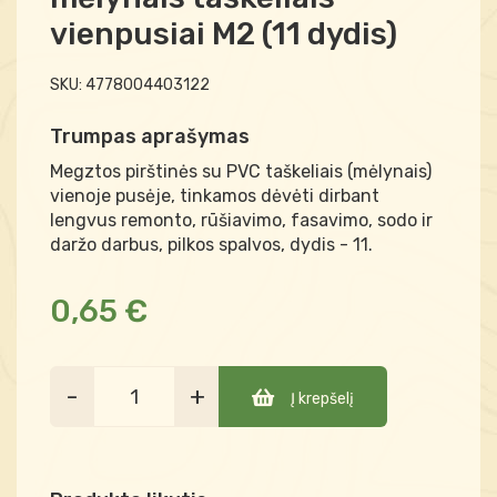
vienpusiai M2 (11 dydis)
SKU:
4778004403122
Trumpas aprašymas
Megztos pirštinės su PVC taškeliais (mėlynais)
vienoje pusėje, tinkamos dėvėti dirbant
lengvus remonto, rūšiavimo, fasavimo, sodo ir
daržo darbus, pilkos spalvos, dydis - 11.
0,65 €
-
+
Į krepšelį