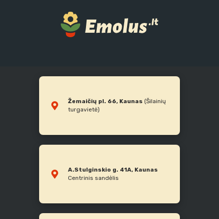
Žemaičių pl. 66, Kaunas
(Šilainių
turgavietė)
A.Stulginskio g. 41A, Kaunas
Centrinis sandėlis