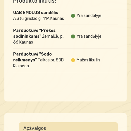
Produkto likutis:
UAB EMOLUS sandėlis
Yra sandėlyje
A.Stulginskio g. 41A Kaunas
Parduotuvė "Prekės
sodininkams"
Žemaičių pl.
Yra sandėlyje
66 Kaunas
Parduotuvė "Sodo
reikmenys"
Taikos pr. 80B,
Mažas likutis
Klaipėda
Apžvalgos