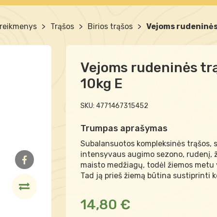
 reikmenys
>
Trąšos
>
Birios trąšos
>
Vejoms rudeninės
Vejoms rudeninės tr
10kg E
SKU:
4771467315452
Trumpas aprašymas
Subalansuotos kompleksinės trąšos, ski
intensyvaus augimo sezono, rudenį, 
maisto medžiagų, todėl žiemos metu v
Tad ją prieš žiemą būtina sustiprinti 
14,80 €