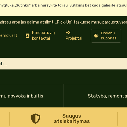
mygtuką „Sutinku“ arba naršykite toliau. Sutikimą bet kada galėsite atša
dresu arba jas galima atsiimti „Pick-Up“ taškuose mūsų parduotuvėse 
Parduotuvių
ES
Dovanų
emolus.lt
kontaktai
Projektai
kuponas
mų apyvoka ir buitis
Statyba, remont
Saugus
atsiskaitymas