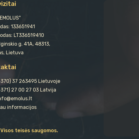
izitai
"EMOLUS"
odas: 133651941
odas: LT336519410
ginskio g. 41A, 48313,
s, Lietuva
aktai
(+370) 37 263495 Lietuvoje
+371) 27 00 27 03 Latvija
info@emolus.lt
au informacijos
Visos teisės saugomos.