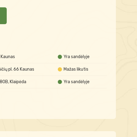
A Kaunas
Yra sandėlyje
čių pl. 66 Kaunas
Mažas likutis
 80B, Klaipėda
Yra sandėlyje