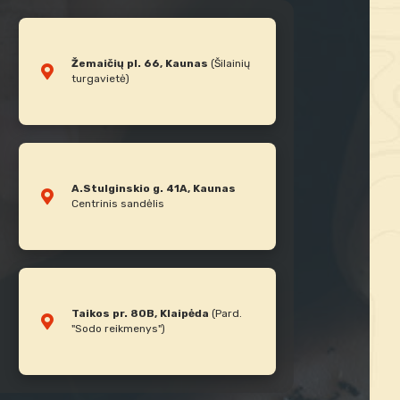
Žemaičių pl. 66, Kaunas
(Šilainių
turgavietė)
A.Stulginskio g. 41A, Kaunas
Centrinis sandėlis
Taikos pr. 80B, Klaipėda
(Pard.
"Sodo reikmenys")