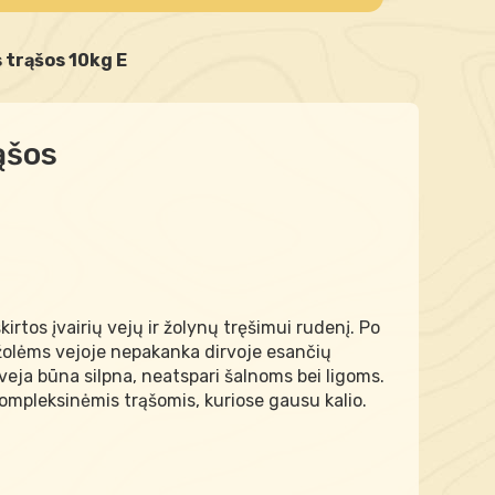
 trąšos 10kg E
ąšos
rtos įvairių vejų ir žolynų tręšimui rudenį. Po
žolėms vejoje nepakanka dirvoje esančių
eja būna silpna, neatspari šalnoms bei ligoms.
kompleksinėmis trąšomis, kuriose gausu kalio.