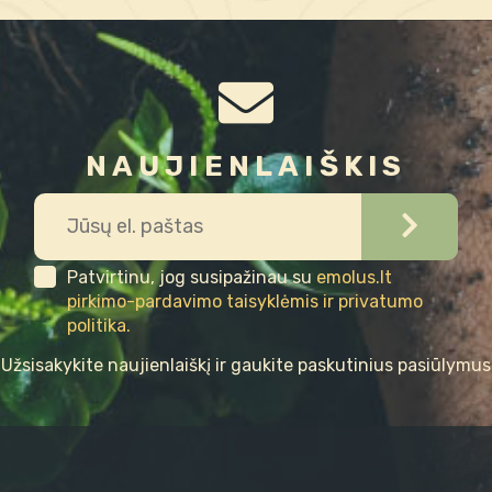
NAUJIENLAIŠKIS
Patvirtinu, jog susipažinau su
emolus.lt
pirkimo-pardavimo taisyklėmis ir privatumo
politika.
Užsisakykite naujienlaiškį ir gaukite paskutinius pasiūlymus