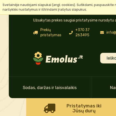
Svetainėje naudojami slapukai (angl. cookies). Sutikdami, paspauskite 
naršyklės nustatymus ir ištrindami įrašytus slapukus.
Užsakytas prekes saugiai pristatysime nurodytu a
Prekių
+370 37
info@
pristatymas
263495
Sodas, daržas ir laisvalaikis
Na
Pristatymas iki
Jūsų durų