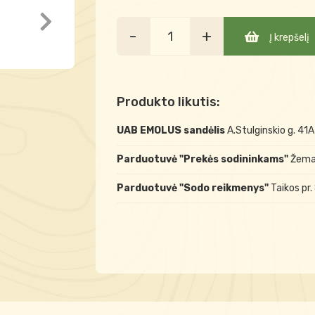
-
+
Į krepšelį
Produkto likutis:
UAB EMOLUS sandėlis
A.Stulginskio g. 41
Parduotuvė "Prekės sodininkams"
Žemai
Parduotuvė "Sodo reikmenys"
Taikos pr.