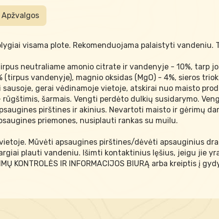
Apžvalgos
tolygiai visama plote. Rekomenduojama palaistyti vandeniu. Tr
rpus neutraliame amonio citrate ir vandenyje - 10%, tarp jo 
% (tirpus vandenyje), magnio oksidas (MgO) - 4%, sieros triok
i sausoje, gerai vėdinamoje vietoje, atskirai nuo maisto produ
 rūgštimis, šarmais. Vengti perdėto dulkių susidarymo. Vengt
apsaugines pirštines ir akinius. Nevartoti maisto ir gėrimų d
apsaugines priemones, nusiplauti rankas su muilu.
vietoje. Mūvėti apsaugines pirštines/dėvėti apsauginius dr
giai plauti vandeniu. Išimti kontaktinius lęšius, jeigu jie yra
IJIMŲ KONTROLĖS IR INFORMACIJOS BIURĄ arba kreiptis į gydy