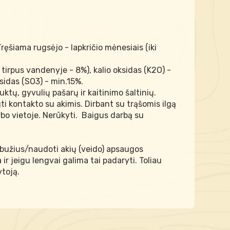
ęšiama rugsėjo - lapkričio mėnesiais (iki
tirpus vandenyje - 8%), kalio oksidas (K2O) -
sidas (SO3) - min.15%.
ktų, gyvulių pašarų ir kaitinimo šaltinių.
i kontakto su akimis. Dirbant su trąšomis ilgą
arbo vietoje. Nerūkyti. Baigus darbą su
abužius/naudoti akių (veido) apsaugos
 ir jeigu lengvai galima tai padaryti. Toliau
toją.