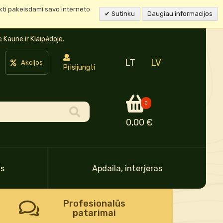
ukti pakeisdami savo interneto
Sutinku
Daugiau informacijos
Kaune ir Klaipėdoje.
LT
LV
Akcijos
Prisijungti
0
0,00 €
as
Apdaila, interjeras
Profesionalūs
patarimai