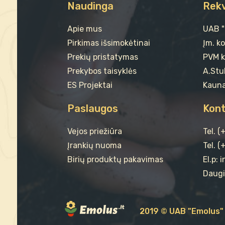
Naudinga
Rekv
Apie mus
UAB 
Pirkimas išsimokėtinai
Įm. k
Prekių pristatymas
PVM k
Prekybos taisyklės
A.Stul
ES Projektai
Kauna
Paslaugos
Kont
Vejos priežiūra
Tel. 
Įrankių nuoma
Tel. (
Birių produktų pakavimas
El.p: 
Daugi
2019 © UAB "Emolus" 