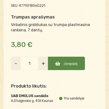
SKU:
4779018560221
Trumpas aprašymas
Virbalinis grėbliukas su trumpa plastmasine
rankena, 7 dantų.
3,80 €
-
+
Į krepšelį
Produkto likutis:
UAB EMOLUS sandėlis
Yra sandėlyje
A.Stulginskio g. 41A Kaunas