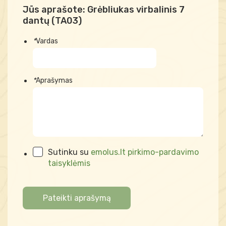
Jūs aprašote:
Grėbliukas virbalinis 7
dantų (TA03)
*
Vardas
*
Aprašymas
Sutinku su
emolus.lt pirkimo-pardavimo
taisyklėmis
Pateikti aprašymą