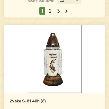
Rodyti puslapyje
1
2
3
Žvakė S-81 40h (6)