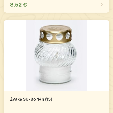
8,52 €
Mažas likutis
Palyginti
-
+
Į krepšelį
Žvakė SU-86 14h (15)