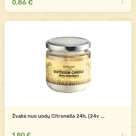
0,86 €
Yra sandėlyje
Palyginti
-
+
Į krepšelį
Žvakė nuo uodų Citronella 24h, (24vnt)
...
1,80 €