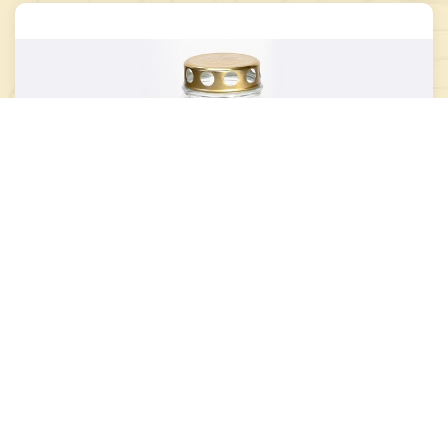
-
+
Į krepšelį
Žvakė SU-470 38h (Amfora) (8)
...
1,55 €
Mažas likutis
Palyginti