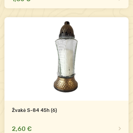
Yra sandėlyje
Palyginti
-
+
Į krepšelį
Žvakė S-84 45h (6)
2,60 €