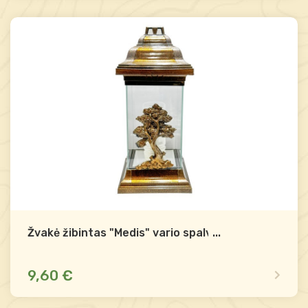
Mažas likutis
Palyginti
-
+
Į krepšelį
Žvakė žibintas "Medis" vario spalvos
...
9,60 €
Dėl likučio teirautis
Palyginti