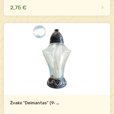
2,75 €
Yra sandėlyje
Palyginti
-
+
Į krepšelį
Žvakė "Deimantas" (96h)
...