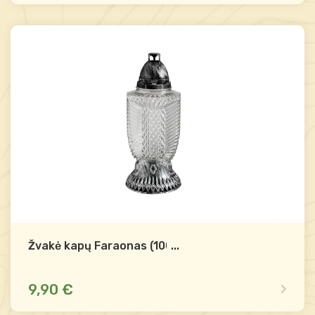
Mažas likutis
Palyginti
-
+
Į krepšelį
Žvakė kapų Faraonas (100h)
...
9,90 €