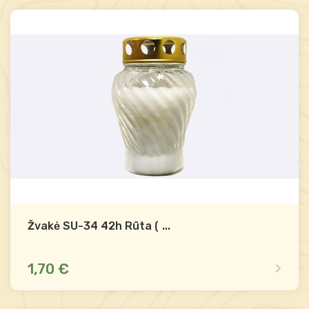
-
+
Į krepšelį
Žvakė SU-34 42h Rūta (14)
...
1,70 €
Dėl likučio teirautis
Palyginti