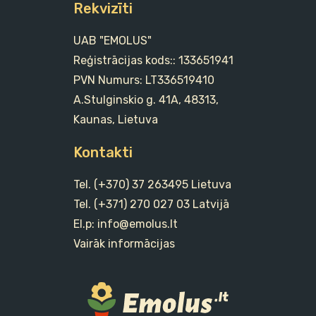
Dārza tehnikas rezerves daļas
Rekvizīti
UAB "EMOLUS"
Reģistrācijas kods:: 133651941
PVN Numurs: LT336519410
A.Stulginskio g. 41A, 48313,
Kaunas, Lietuva
Kontakti
Tel. (+370) 37 263495 Lietuva
Tel. (+371) 270 027 03 Latvijā
El.p: info@emolus.lt
Vairāk informācijas