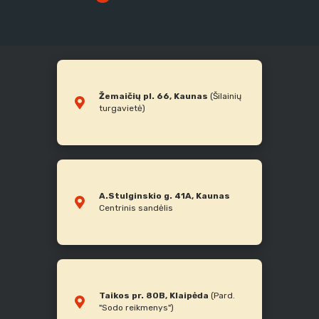
Žemaičių pl. 66, Kaunas
(Šilainių
turgavietė)
A.Stulginskio g. 41A, Kaunas
Centrinis sandėlis
Taikos pr. 80B, Klaipėda
(Pard.
"Sodo reikmenys")